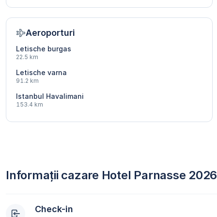
Aeroporturi
Letische burgas
22.5 km
Letische varna
91.2 km
Istanbul Havalimani
153.4 km
Informații cazare Hotel Parnasse 202
Check-in