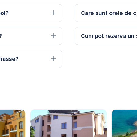
pol?
Care sunt orele de c
?
Cum pot rezerva un 
rnasse?