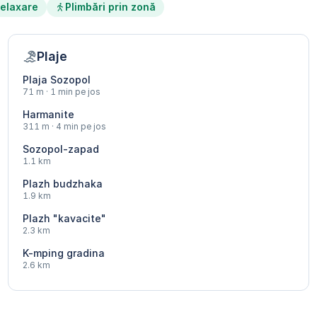
elaxare
Plimbări prin zonă
Plaje
Plaja Sozopol
71 m · 1 min pe jos
Harmanite
311 m · 4 min pe jos
Sozopol-zapad
1.1 km
Plazh budzhaka
1.9 km
Plazh "kavacite"
2.3 km
K-mping gradina
2.6 km