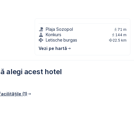
Plaja Sozopol
71 m
Konkurs
144 m
Letische burgas
22.5 km
Vezi pe hartă
ă alegi acest hotel
acilitățile (1)