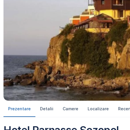
Prezentare
Detalii
Camere
Localizare
Recen