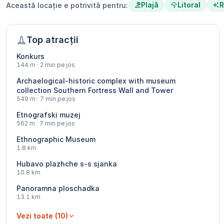
Plajă
Litoral
R
Această locație e potrivită pentru:
Top atracții
Konkurs
144 m · 2 min pe jos
Archaelogical-historic complex with museum
collection Southern Fortress Wall and Tower
549 m · 7 min pe jos
Etnografski muzej
562 m · 7 min pe jos
Ethnographic Museum
1.8 km
Hubavo plazhche s-s sjanka
10.8 km
Panoramna ploschadka
13.1 km
Vezi toate (10)