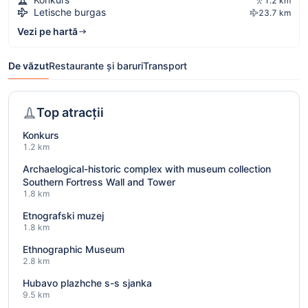
1.2 km
Letische burgas
23.7 km
Vezi pe hartă
De văzut
Restaurante și baruri
Transport
Top atracții
Konkurs
1.2 km
Archaelogical-historic complex with museum collection
Southern Fortress Wall and Tower
1.8 km
Etnografski muzej
1.8 km
Ethnographic Museum
2.8 km
Hubavo plazhche s-s sjanka
9.5 km