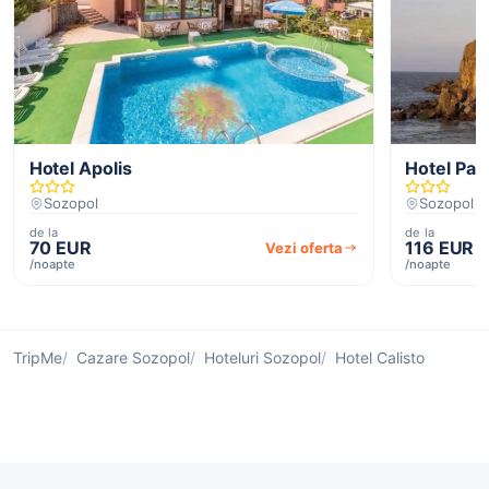
Hotel Apolis
Hotel Par
Sozopol
Sozopol
de la
de la
70 EUR
116 EUR
Vezi oferta
/noapte
/noapte
TripMe
Cazare Sozopol
Hoteluri Sozopol
Hotel Calisto