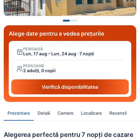
Alege date pentru a vedea prețurile
PERIOADĂ
Lun, 17 aug – Lun, 24 aug · 7 nopți
PERSOANE
2 adulți, 0 copii
Verifică disponibilitatea
Prezentare
Detalii
Camere
Localizare
Recenzii
Alegerea perfectă pentru 7 nopți de cazare