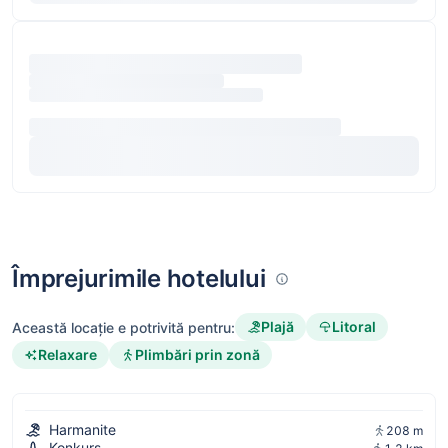
Împrejurimile hotelului
Plajă
Litoral
Această locație e potrivită pentru:
Relaxare
Plimbări prin zonă
Harmanite
208 m
Konkurs