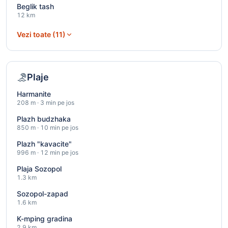
Beglik tash
12 km
Vezi toate (11)
Plaje
Harmanite
208 m · 3 min pe jos
Plazh budzhaka
850 m · 10 min pe jos
Plazh "kavacite"
996 m · 12 min pe jos
Plaja Sozopol
1.3 km
Sozopol-zapad
1.6 km
K-mping gradina
2.9 km