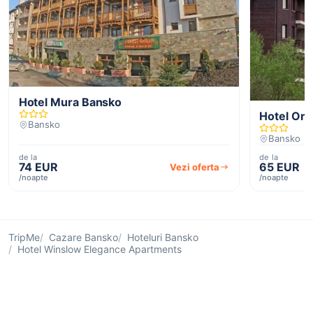
Hotel Mura Bansko
Hotel Orb
Bansko
Bansko
de la
de la
74 EUR
65 EUR
Vezi oferta
/noapte
/noapte
TripMe
Cazare Bansko
Hoteluri Bansko
Hotel Winslow Elegance Apartments