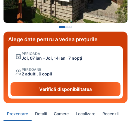
Alege date pentru a vedea prețurile
PERIOADĂ
Joi, 07 ian – Joi, 14 ian · 7 nopți
PERSOANE
2 adulți, 0 copii
Verifică disponibilitatea
Prezentare
Detalii
Camere
Localizare
Recenzii