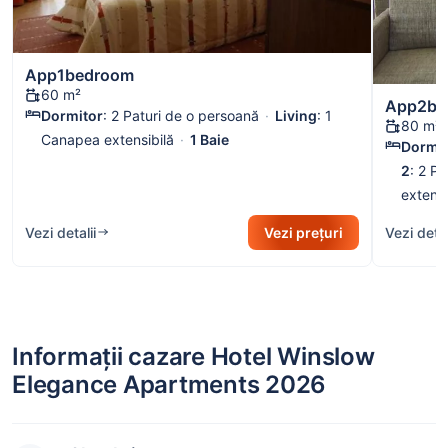
App1bedroom
60 m²
App2be
Dormitor
:
2 Paturi de o persoană
Living
:
1
80 m²
Canapea extensibilă
1 Baie
Dormit
2
:
2 Pa
extensi
Vezi detalii
Vezi prețuri
Vezi detal
Informații cazare Hotel Winslow
Elegance Apartments 2026