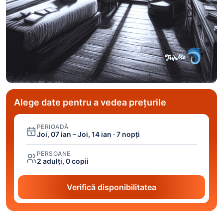
Alege date pentru a vedea prețurile
PERIOADĂ
Joi, 07 ian – Joi, 14 ian · 7 nopți
PERSOANE
2 adulți, 0 copii
Verifică disponibilitatea