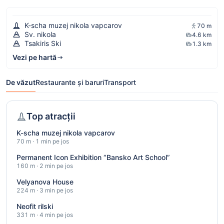
K-scha muzej nikola vapcarov
70 m
Sv. nikola
4.6 km
Tsakiris Ski
1.3 km
Vezi pe hartă
De văzut
Restaurante și baruri
Transport
Top atracții
K-scha muzej nikola vapcarov
70 m · 1 min pe jos
Permanent Icon Exhibition “Bansko Art School”
160 m · 2 min pe jos
Velyanova House
224 m · 3 min pe jos
Neofit rilski
331 m · 4 min pe jos