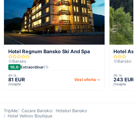
Hotel Regnum Bansko Ski And Spa
Hotel Asp
Bansko
Bansko
10,0
Extraordinar
(1)
de la
de la
81 EUR
243 EUR
Vezi oferta
/noapte
/noapte
TripMe
Cazare Bansko
Hoteluri Bansko
Hotel Velinov Boutique