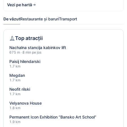
Vezi pe hartă
De văzut
Restaurante și baruri
Transport
Top atracții
Nachalna stancija kabinkov lift
675 m · 8 min pe jos
Paisij hilendarski
1.7 km
Megdan
1.7 km
Neofit rilski
1.7 km
Velyanova House
1.8 km
Permanent Icon Exhibition “Bansko Art School”
1.9 km