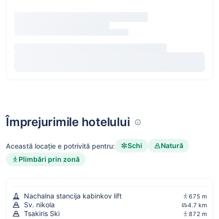
Împrejurimile hotelului
Schi
Natură
Această locație e potrivită pentru:
Plimbări prin zonă
Nachalna stancija kabinkov lift
675 m
Sv. nikola
4.7 km
Tsakiris Ski
872 m