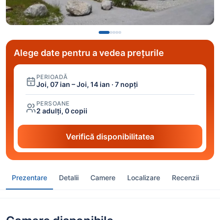
Alege date pentru a vedea prețurile
PERIOADĂ
Joi, 07 ian – Joi, 14 ian · 7 nopți
PERSOANE
2 adulți, 0 copii
Verifică disponibilitatea
Prezentare
Detalii
Camere
Localizare
Recenzii