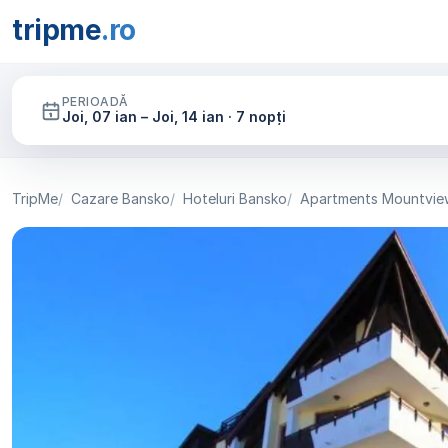
tripme
.ro
PERIOADĂ
Joi, 07 ian – Joi, 14 ian · 7 nopți
TripMe
Cazare Bansko
Hoteluri Bansko
Apartments Mountvie