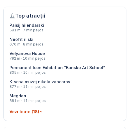
Top atracții
Paisij hilendarski
581 m · 7 min pe jos
Neofit rilski
670 m · 8 min pe jos
Velyanova House
792 m · 10 min pe jos
Permanent Icon Exhibition “Bansko Art School”
805 m · 10 min pe jos
K-scha muzej nikola vapcarov
877 m · 11 min pe jos
Megdan
881 m · 11 min pe jos
Vezi toate (18)