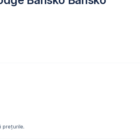
odge Bansko Bansko
 prețurile.