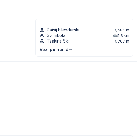
Paisij hilendarski
581 m
Sv. nikola
5.3 km
Tsakiris Ski
767 m
Vezi pe hartă