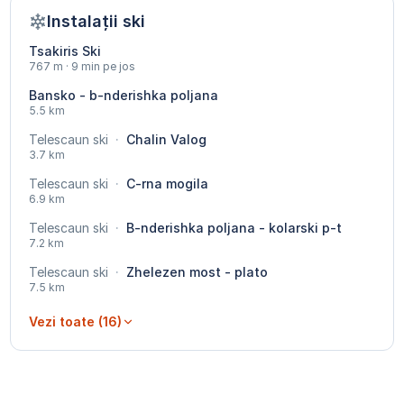
Instalații ski
Tsakiris Ski
767 m · 9 min pe jos
Bansko - b-nderishka poljana
5.5 km
Telescaun ski
·
Chalin Valog
3.7 km
Telescaun ski
·
C-rna mogila
6.9 km
Telescaun ski
·
B-nderishka poljana - kolarski p-t
7.2 km
Telescaun ski
·
Zhelezen most - plato
7.5 km
Vezi toate (16)