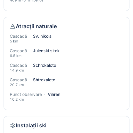
469 m · 6 min pe jos
Atracții naturale
Cascadă
·
Sv. nikola
5 km
Cascadă
·
Julenski skok
6.5 km
Cascadă
·
Schrokaloto
14.9 km
Cascadă
·
Shtrokaloto
20.7 km
Punct observare
·
Vihren
10.2 km
Instalații ski