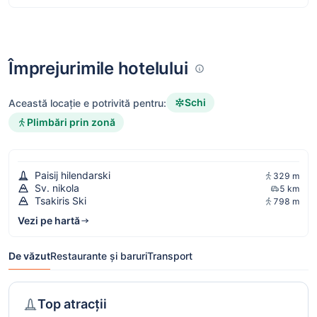
Împrejurimile hotelului
Schi
Această locație e potrivită pentru:
Plimbări prin zonă
Paisij hilendarski
329 m
Sv. nikola
5 km
Tsakiris Ski
798 m
Vezi pe hartă
De văzut
Restaurante și baruri
Transport
Top atracții