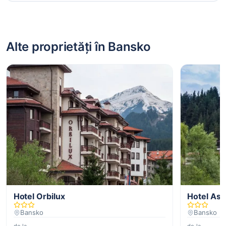
Alte proprietăți în Bansko
Hotel Orbilux
Hotel Asp
Bansko
Bansko
de la
de la