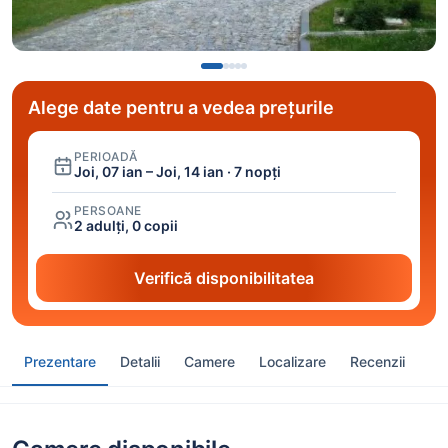
Alege date pentru a vedea prețurile
PERIOADĂ
Joi, 07 ian – Joi, 14 ian · 7 nopți
PERSOANE
2 adulți, 0 copii
Verifică disponibilitatea
Prezentare
Detalii
Camere
Localizare
Recenzii