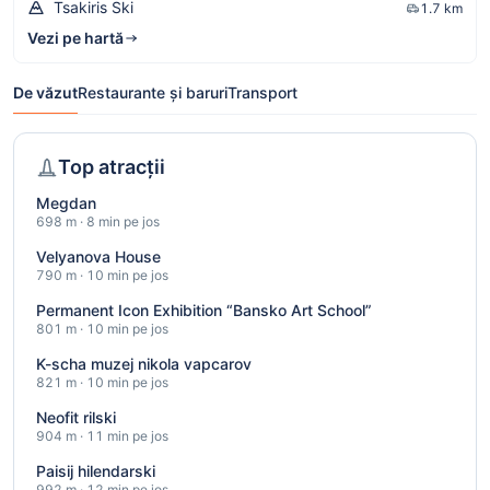
Tsakiris Ski
1.7 km
Vezi pe hartă
De văzut
Restaurante și baruri
Transport
Top atracții
Megdan
698 m · 8 min pe jos
Velyanova House
790 m · 10 min pe jos
Permanent Icon Exhibition “Bansko Art School”
801 m · 10 min pe jos
K-scha muzej nikola vapcarov
821 m · 10 min pe jos
Neofit rilski
904 m · 11 min pe jos
Paisij hilendarski
992 m · 12 min pe jos