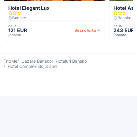
Hotel Elegant Lux
Hotel Asp
Bansko
Bansko
de la
de la
121 EUR
243 EUR
Vezi oferta
/noapte
/noapte
TripMe
Cazare Bansko
Hoteluri Bansko
Hotel Complex Bojurland