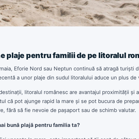
 plaje pentru familii de pe litoralul 
ia, Eforie Nord sau Neptun continuă să atragă turiști dat
a recentă a unor plaje din sudul litoralului aduce un plus de
stinații, litoralul românesc are avantajul proximității și al 
ptul că pot ajunge rapid la mare și se pot bucura de prepar
re, fără să fie nevoie de pașaport sau de schimb valutar.
ai bună plajă pentru familia ta?