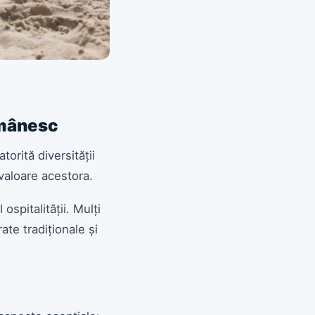
românesc
orită diversității
 valoare acestora.
ospitalității. Mulți
ate tradiționale și