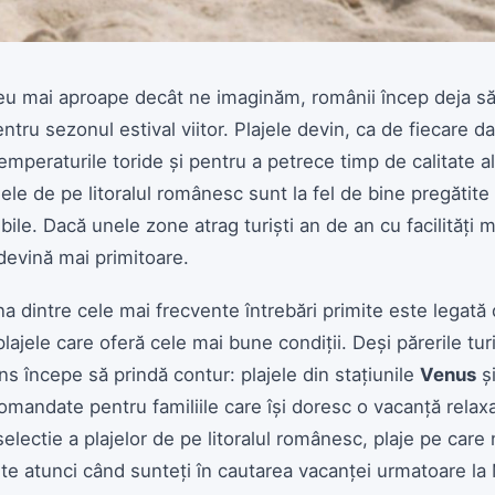
u mai aproape decât ne imaginăm, românii încep deja să
entru sezonul estival viitor. Plajele devin, ca de fiecare da
mperaturile toride și pentru a petrece timp de calitate ală
ele de pe litoralul românesc sunt la fel de bine pregătite p
ibile. Dacă unele zone atrag turiști an de an cu facilități m
 devină mai primitoare.
na dintre cele mai frecvente întrebări primite este legată 
plajele care oferă cele mai bune condiții. Deși părerile turiș
s începe să prindă contur: plajele din stațiunile
Venus
ș
omandate pentru familiile care își doresc o vacanță relaxa
electie a plajelor de pe litoralul românesc, plaje pe car
vite atunci când sunteți în cautarea vacanței urmatoare l