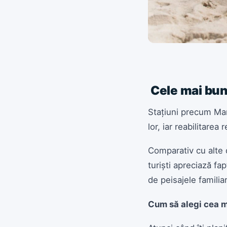
Cele mai bune
Stațiuni precum Mama
lor, iar reabilitare
Comparativ cu alte de
turiști apreciază fa
de peisajele familia
Cum să alegi cea m