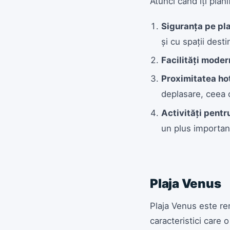
Atunci când îți plan
Siguranța pe pl
și cu spații desti
Facilități mode
Proximitatea hot
deplasare, ceea c
Activități pentr
un plus importan
Plaja Venus
Plaja Venus este ren
caracteristici care 