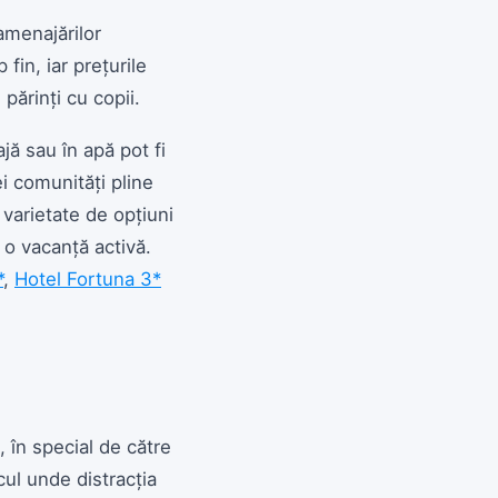
amenajărilor
fin, iar prețurile
părinți cu copii.
jă sau în apă pot fi
ei comunități pline
 varietate de opțiuni
u o vacanță activă.
*
,
Hotel Fortuna 3*
 în special de către
cul unde distracția