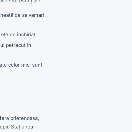
 aspecte esențiale:
egheată de salvamari
ele de închiriat.
ul petrecut în
cate celor mici sunt
sfera prietenoasă,
opii. Stațiunea