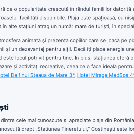
ă de o popularitate crescută în rândul familiilor datorită 
selor facilități disponibile. Plaja este spațioasă, cu nisip 
 în alte stațiuni atrag un număr mare de turiști, în special 
mosfera animată și prezența copiilor care se joacă pe pla
ii și un dezavantaj pentru alții. Dacă îți place energia un
d este locul potrivit pentru tine. În plus, stațiunea oferă o
cazare și activități recreative, ceea ce o face ideală pentr
otel Delfinul Steaua de Mare 3*
,
Hotel Mirage MedSpa 4
ști
 dintre cele mai cunoscute și apreciate plaje din România,
Cunoscută drept „Stațiunea Tineretului,” Costinești este lo