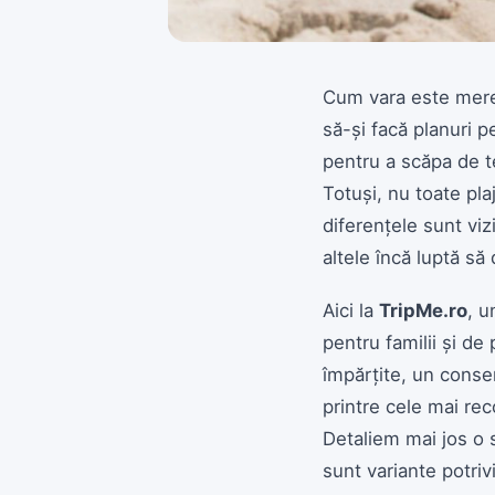
Cum vara este mere
să-și facă planuri p
pentru a scăpa de te
Totuși, nu toate plaj
diferențele sunt viz
altele încă luptă să
Aici la
TripMe.ro
, u
pentru familii și de 
împărțite, un consen
printre cele mai rec
Detaliem mai jos o s
sunt variante potri