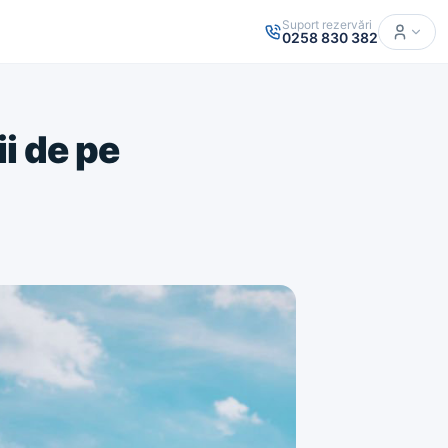
Suport rezervări
0258 830 382
i de pe