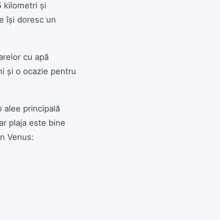
 kilometri și
e își doresc un
arelor cu apă
i și o ocazie pentru
o alee principală
ar plaja este bine
în Venus: