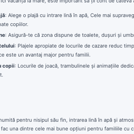
ifici vacanța la mare, este important să ții cont de câteva
ajă
: Alege o plajă cu intrare lină în apă, Cele mai suprav
nate copiilor.
rne
: Asigură-te că zona dispune de toalete, dușuri și umbr
elului
: Plajele apropiate de locurile de cazare reduc timp
e este un avantaj major pentru familii.
u copii
: Locurile de joacă, trambulinele și animațiile dedi
t.
umită pentru nisipul său fin, intrarea lină în apă și atmo
o fac una dintre cele mai bune opțiuni pentru familiile cu c