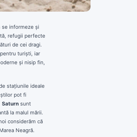
 se informeze și
tă, refugii perfecte
turi de cei dragi.
entru turiști, iar
oderne și nisip fin,
de stațiunile ideale
tilor pot fi
i
Saturn
sunt
ntă la malul mării.
e noi considerăm că
a Marea Neagră.