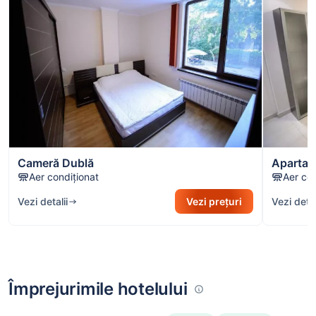
Cameră Dublă
Apartam
Aer condiționat
Aer con
Vezi detalii
Vezi prețuri
Vezi detal
Împrejurimile hotelului