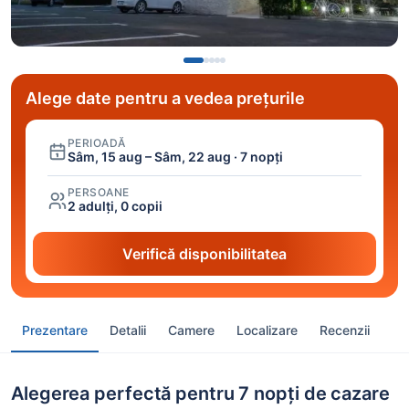
Alege date pentru a vedea prețurile
PERIOADĂ
Sâm, 15 aug – Sâm, 22 aug · 7 nopți
PERSOANE
2 adulți, 0 copii
Verifică disponibilitatea
Prezentare
Detalii
Camere
Localizare
Recenzii
Alegerea perfectă pentru 7 nopți de cazare