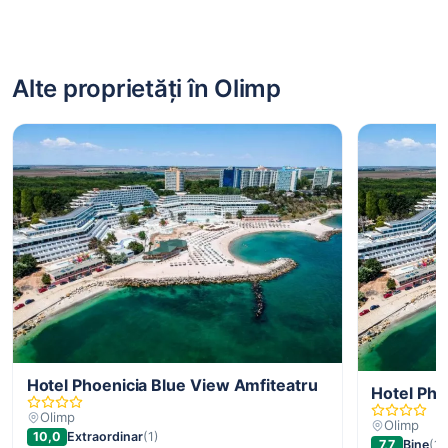
Alte proprietăți în Olimp
Hotel Phoenicia Blue View Amfiteatru
Hotel Pho
Olimp
Olimp
10,0
Extraordinar
(1)
7,7
Bine
(1)