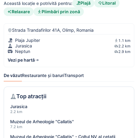
Plajă
Litoral
Această locație e potrivită pentru:
Relaxare
Plimbări prin zonă
Strada Trandafirilor 41A, Olimp, Romania
Plaja Jupiter
1.1 km
Jurasica
2.2 km
Neptun
2.9 km
Vezi pe hartă
De văzut
Restaurante și baruri
Transport
Top atracții
Jurasica
2.2 km
Muzeul de Arheologie "Callatis"
7.2 km
Muzeul de Arheologie "Callatis" - Coltul NV al cetatii