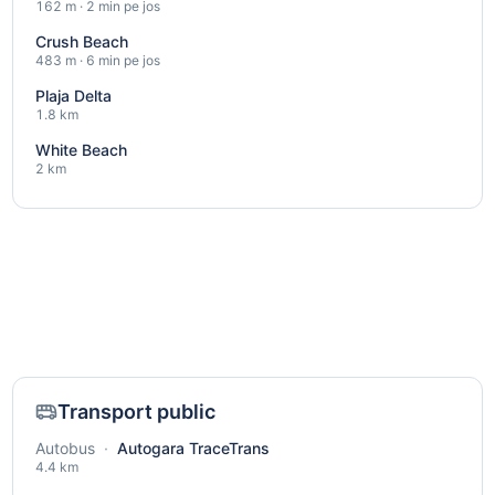
162 m · 2 min pe jos
Crush Beach
483 m · 6 min pe jos
Plaja Delta
1.8 km
White Beach
2 km
Transport public
Autobus
·
Autogara TraceTrans
4.4 km