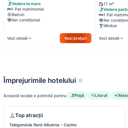
Vedere la mare
17 m²
1 Pat matrimonial
Vedere parți
Balcon
1 Pat matrimo
Aer condiționat
Aer condițion
Minibar
Vezi detalii
Vezi prețuri
Vezi detalii
Împrejurimile hotelului
Plajă
Litoral
Rela
Această locație e potrivită pentru:
Top atracții
Telegondola Nord Albatros - Cazino