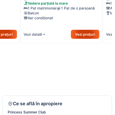
Vedere parțială la mare
1 
1 Pat matrimonial
și
1 Pat de o persoană
Ae
Balcon
Mi
Aer condiționat
 prețuri
Vezi detalii
Vezi prețuri
Vezi 
Ce se află în apropiere
Princess Summer Club