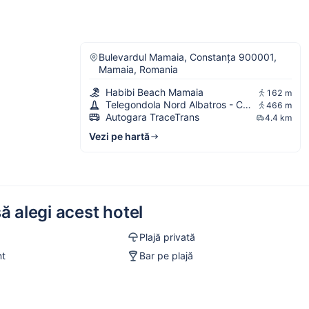
Bulevardul Mamaia, Constanța 900001,
Mamaia, Romania
Habibi Beach Mamaia
162 m
Telegondola Nord Albatros - Cazino
466 m
Autogara TraceTrans
4.4 km
Vezi pe hartă
ă alegi acest hotel
Plajă privată
nt
Bar pe plajă