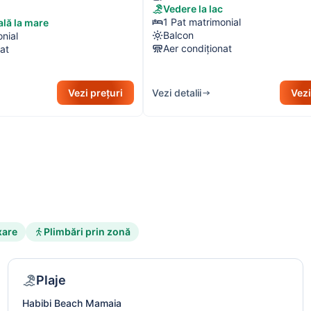
Vedere la lac
1 Pat matrimonial
ală la mare
Balcon
nial
Aer condiționat
at
Vezi prețuri
Vezi detalii
Vezi
xare
Plimbări prin zonă
Plaje
Habibi Beach Mamaia