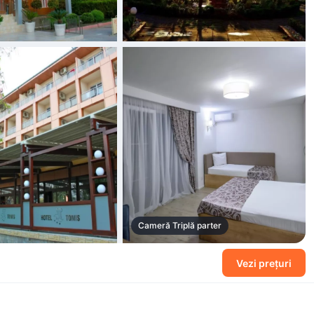
Cameră Triplă parter
+14 fotografii
Vezi prețuri