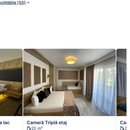
cilitățile (55)
a lac
Cameră Triplă etaj
Came
20 m²
20