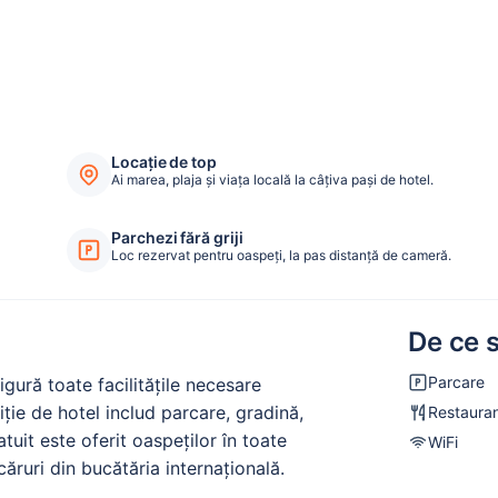
Locație de top
Ai marea, plaja și viața locală la câțiva pași de hotel.
Parchezi fără griji
Loc rezervat pentru oaspeți, la pas distanță de cameră.
De ce s
Parcare
gură toate facilitățile necesare
ziție de hotel includ parcare, gradină,
Restaura
tuit este oferit oaspeților în toate
WiFi
ăruri din bucătăria internaţională.