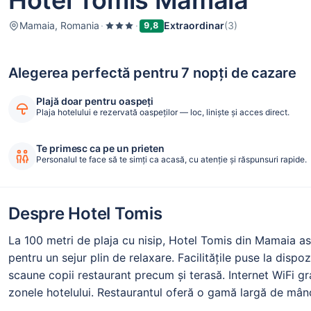
Hotel Tomis Mamaia
Mamaia, Romania
·
·
Extraordinar
(3)
9,8
Alegerea perfectă pentru 7 nopți de cazare
Plajă doar pentru oaspeți
Plaja hotelului e rezervată oaspeților — loc, liniște și acces direct.
Te primesc ca pe un prieten
Personalul te face să te simți ca acasă, cu atenție și răspunsuri rapide.
Despre Hotel Tomis
La 100 metri de plaja cu nisip, Hotel Tomis din Mamaia asi
pentru un sejur plin de relaxare. Facilitățile puse la dispo
scaune copii restaurant precum și terasă. Internet WiFi gra
zonele hotelului. Restaurantul oferă o gamă largă de mânc