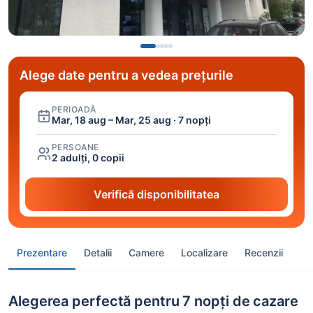
Alege date pentru a vedea prețurile
PERIOADĂ
Mar, 18 aug – Mar, 25 aug · 7 nopți
PERSOANE
2 adulți, 0 copii
Verifică disponibilitatea
Prezentare
Detalii
Camere
Localizare
Recenzii
Alegerea perfectă pentru 7 nopți de cazare