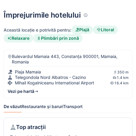
Împrejurimile hotelului
Plajă
Litoral
Această locație e potrivită pentru:
Relaxare
Plimbări prin zonă
Bulevardul Mamaia 443, Constanța 900001, Mamaia,
Romania
Plaja Mamaia
350 m
Telegondola Nord Albatros - Cazino
1.4 km
Mihail Kogalniceanu International Airport
16.4 km
Vezi pe hartă
De văzut
Restaurante și baruri
Transport
Top atracții