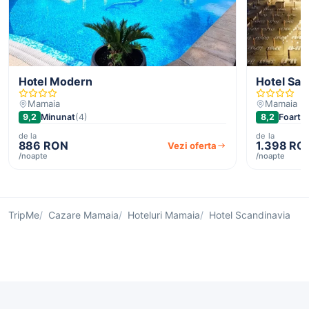
Hotel Modern
Hotel Sav
Mamaia
Mamaia
9,2
Minunat
(4)
8,2
Foarte 
de la
de la
886 RON
1.398 RO
Vezi oferta
/noapte
/noapte
TripMe
Cazare Mamaia
Hoteluri Mamaia
Hotel Scandinavia