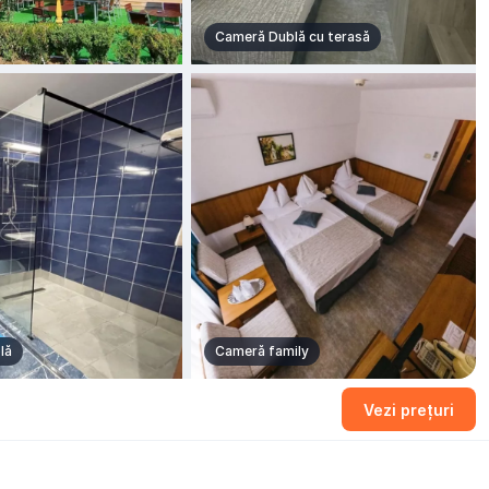
Cameră Dublă cu terasă
lă
Cameră family
+4 fotografii
Vezi prețuri