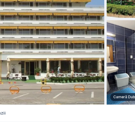
Cameră Dub
zii