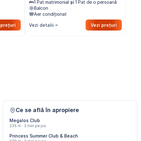
1 Pat matrimonial
și
1 Pat de o persoană
Balcon
Aer condiționat
 prețuri
Vezi detalii
Vezi prețuri
Ce se află în apropiere
Megalos Club
235 m · 3 min pe jos
Princess Summer Club & Beach