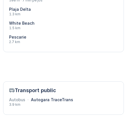
598 m · 7 min pe jos
Plaja Delta
1.3 km
White Beach
1.5 km
Pescarie
2.7 km
Transport public
Autobus
·
Autogara TraceTrans
3.9 km