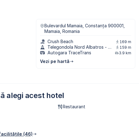
Bulevardul Mamaia, Constanța 900001,
Mamaia, Romania
Crush Beach
169 m
Telegondola Nord Albatros - Cazino
159 m
Autogara TraceTrans
3.9 km
Vezi pe hartă
ă alegi acest hotel
Restaurant
acilitățile (46)