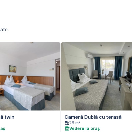
ate.
ă twin
Cameră Dublă cu terasă
28 m²
raș
Vedere la oraș