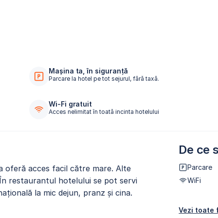
Mașina ta, în siguranță
Parcare la hotel pe tot sejurul, fără taxă.
Wi-Fi gratuit
Acces nelimitat în toată incinta hotelului
De ce s
Parcare
a oferă acces facil către mare. Alte
. În restaurantul hotelului se pot servi
WiFi
aţională la mic dejun, pranz și cina.
Vezi toate f