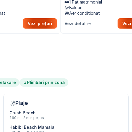
1 Pat matrimonial
Balcon
nat
Aer condiționat
Vezi prețuri
Vezi detalii
Vezi
elaxare
Plimbări prin zonă
Plaje
Crush Beach
169 m · 2 min pe jos
Habibi Beach Mamaia