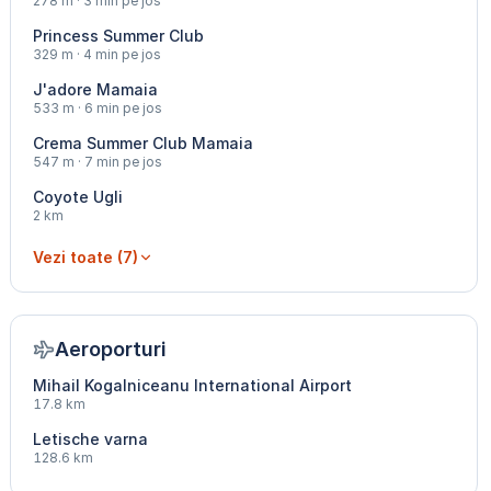
278 m · 3 min pe jos
Princess Summer Club
329 m · 4 min pe jos
J'adore Mamaia
533 m · 6 min pe jos
Crema Summer Club Mamaia
547 m · 7 min pe jos
Coyote Ugli
2 km
Vezi toate (7)
Aeroporturi
Mihail Kogalniceanu International Airport
17.8 km
Letische varna
128.6 km