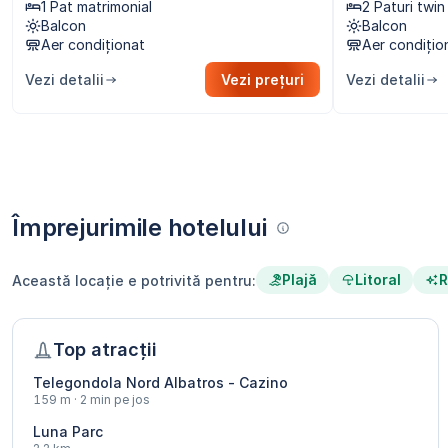
1 Pat matrimonial
2 Paturi twin
Balcon
Balcon
Aer condiționat
Aer condițio
Vezi detalii
Vezi prețuri
Vezi detalii
Împrejurimile hotelului
Plajă
Litoral
R
Această locație e potrivită pentru:
Top atracții
Telegondola Nord Albatros - Cazino
159 m · 2 min pe jos
Luna Parc