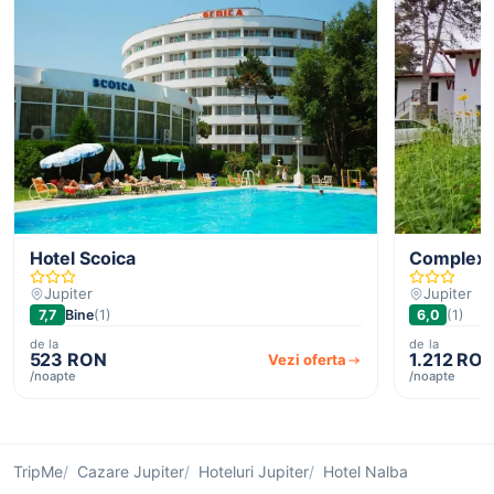
Hotel Scoica
Complex Vi
Jupiter
Jupiter
7,7
Bine
(1)
6,0
(1)
de la
de la
523 RON
1.212 RO
Vezi oferta
/noapte
/noapte
TripMe
Cazare Jupiter
Hoteluri Jupiter
Hotel Nalba