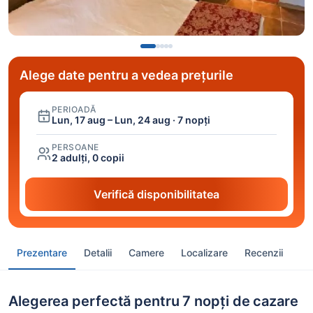
Alege date pentru a vedea prețurile
PERIOADĂ
Lun, 17 aug – Lun, 24 aug · 7 nopți
PERSOANE
2 adulți, 0 copii
Verifică disponibilitatea
Prezentare
Detalii
Camere
Localizare
Recenzii
Alegerea perfectă pentru 7 nopți de cazare