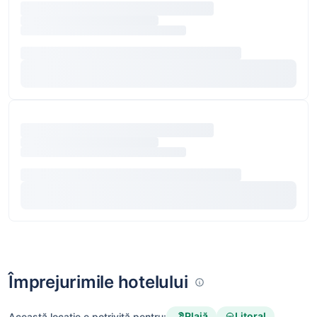
Împrejurimile hotelului
Plajă
Litoral
Această locație e potrivită pentru: