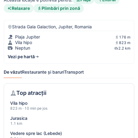
Relaxare
Plimbări prin zonă
Strada Gala Galaction, Jupiter, Romania
Plaja Jupiter
176 m
Vila hipo
823 m
Neptun
2.2 km
Vezi pe hartă
De văzut
Restaurante și baruri
Transport
Top atracții
Vila hipo
823 m · 10 min pe jos
Jurasica
1.1 km
Vedere spre lac (Lebede)