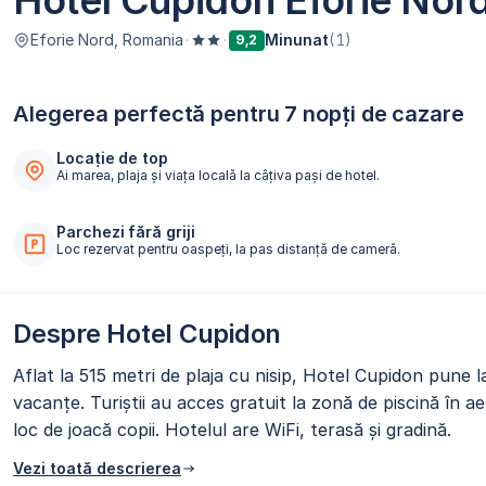
Hotel Cupidon Eforie Nor
Eforie Nord, Romania
·
·
Minunat
(1)
9,2
Alegerea perfectă pentru 7 nopți de cazare
Locație de top
Ai marea, plaja și viața locală la câțiva pași de hotel.
Parchezi fără griji
Loc rezervat pentru oaspeți, la pas distanță de cameră.
Despre Hotel Cupidon
Aflat la 515 metri de plaja cu nisip, Hotel Cupidon pune la
vacanțe. Turiștii au acces gratuit la zonă de piscină în ae
loc de joacă copii. Hotelul are WiFi, terasă și gradină.
Vezi toată descrierea