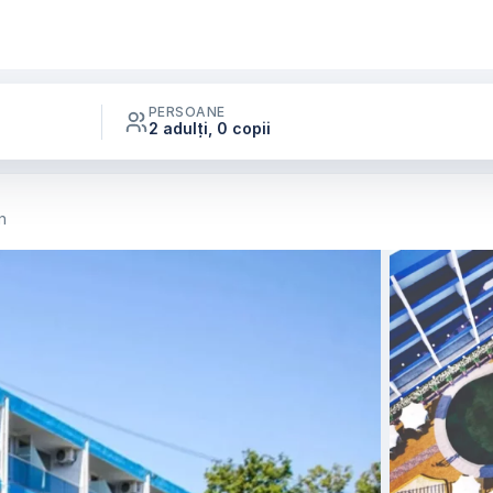
PERSOANE
2 adulți, 0 copii
n