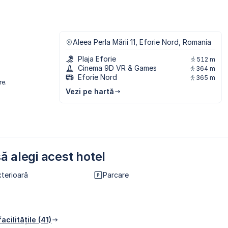
Aleea Perla Mării 11, Eforie Nord, Romania
Plaja Eforie
512 m
Cinema 9D VR & Games
364 m
Eforie Nord
365 m
re.
Vezi pe hartă
ă alegi acest hotel
xterioară
Parcare
acilitățile (41)