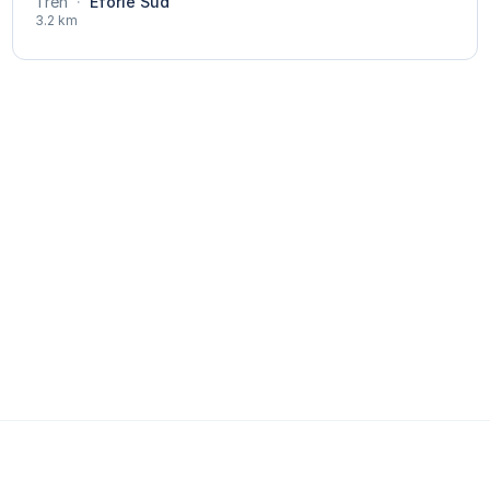
Tren
·
Eforie Sud
3.2 km