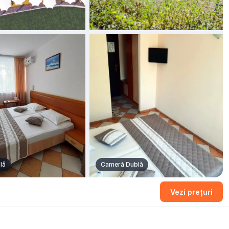
lă
Cameră Dublă
+2 fotografii
Vezi prețuri