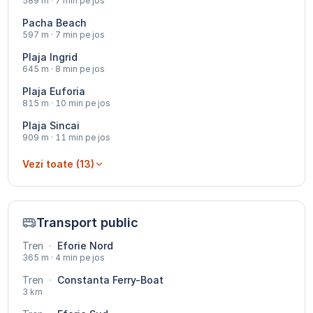
589 m · 7 min pe jos
Pacha Beach
597 m · 7 min pe jos
Plaja Ingrid
645 m · 8 min pe jos
Plaja Euforia
815 m · 10 min pe jos
Plaja Sincai
909 m · 11 min pe jos
Vezi toate (13)
Transport public
Tren
·
Eforie Nord
365 m · 4 min pe jos
Tren
·
Constanta Ferry-Boat
3 km