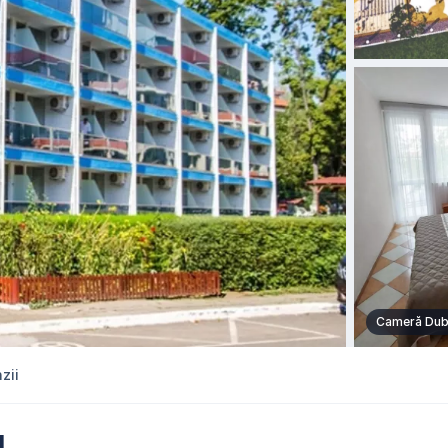
Cameră Dub
zii