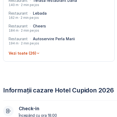
Restaurant
·
Terasa restaurant Dana
140 m · 2 min pe jos
Restaurant
·
Lebada
162 m · 2 min pe jos
Restaurant
·
Cheers
184 m · 2 min pe jos
Restaurant
·
Autoservire Perla Marii
194 m · 2 min pe jos
Vezi toate (26)
Informații cazare Hotel Cupidon 2026
Check-in
Începând cu ora 18:00