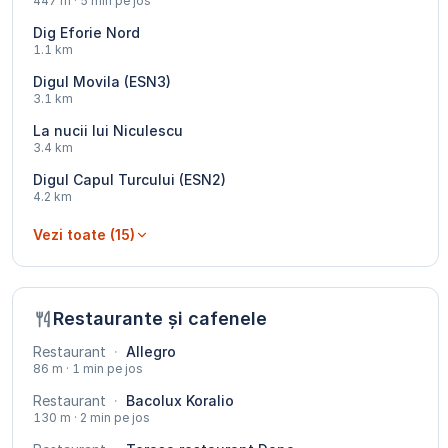
447 m · 5 min pe jos
Dig Eforie Nord
1.1 km
Digul Movila (ESN3)
3.1 km
La nucii lui Niculescu
3.4 km
Digul Capul Turcului (ESN2)
4.2 km
Vezi toate (15)
Restaurante și cafenele
Restaurant
·
Allegro
86 m · 1 min pe jos
Restaurant
·
Bacolux Koralio
130 m · 2 min pe jos