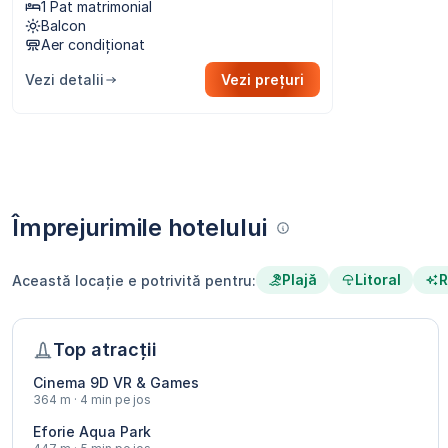
1 Pat matrimonial
Balcon
Aer condiționat
Vezi detalii
Vezi prețuri
Împrejurimile hotelului
Plajă
Litoral
R
Această locație e potrivită pentru:
Top atracții
Cinema 9D VR & Games
364 m · 4 min pe jos
Eforie Aqua Park