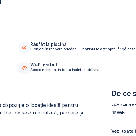
d
Răsfăț la piscină
Plonjezi în răcoare oricând — bazinul te așteaptă lângă caza
Wi-Fi gratuit
Acces nelimitat în toată incinta hotelului
De ce s
Piscină e
 dispoziție o locație ideală pentru
r liber de sezon încălzită, parcare și
WiFi
Vezi toate f