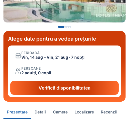
Alege date pentru a vedea prețurile
PERIOADĂ
Vin, 14 aug – Vin, 21 aug · 7 nopți
PERSOANE
2 adulți, 0 copii
Verifică disponibilitatea
Prezentare
Detalii
Camere
Localizare
Recenzii