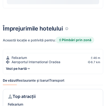
Împrejurimile hotelului
Plimbări prin zonă
Această locație e potrivită pentru:
Felixarium
46 m
Aeroportul International Oradea
6.7 km
Vezi pe hartă
De văzut
Restaurante și baruri
Transport
Top atracții
Felixarium