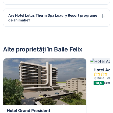
Are Hotel Lotus Therm Spa Luxury Resort programe
de animație?
Alte proprietăți în Baile Felix
Hotel Aqu
Baile Felix
10,0
Extra
Hotel Grand President