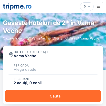
tripme
.ro
Gaseste hoteluri de 2* in Vama
Veche
Cazare hoteluri 2* Vama Veche, Oferte hoteluri 2* Vama Veche
HOTEL SAU DESTINAȚIE
Vama Veche
PERIOADĂ
Alege datele
PERSOANE
2 adulți, 0 copii
Caută