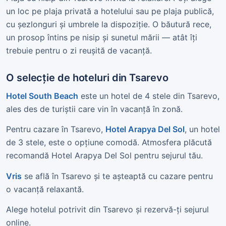
un loc pe plaja privată a hotelului sau pe plaja publică,
cu șezlonguri și umbrele la dispoziție. O băutură rece,
un prosop întins pe nisip și sunetul mării — atât îți
trebuie pentru o zi reușită de vacanță.
O selecție de hoteluri din Tsarevo
Hotel South Beach
este un hotel de 4 stele din Tsarevo,
ales des de turiștii care vin în vacanță în zonă.
Pentru cazare în Tsarevo,
Hotel Arapya Del Sol
, un hotel
de 3 stele, este o opțiune comodă. Atmosfera plăcută
recomandă Hotel Arapya Del Sol pentru sejurul tău.
Vris
se află în Tsarevo și te așteaptă cu cazare pentru
o vacanță relaxantă.
Alege hotelul potrivit din Tsarevo și rezervă-ți sejurul
online.