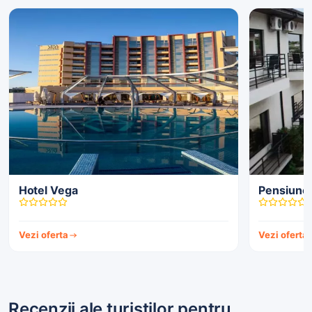
Hotel Vega
Pensiunea
Vezi oferta
Vezi oferta
Recenzii ale turiștilor pentru