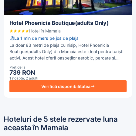
Hotel Phoenicia Boutique(adults Only)
Hotel în Mamaia
La 1 min de mers pe jos de plajă
La doar 83 metri de plaja cu nisip, Hotel Phoenicia
Boutique(adults Only) din Mamaia este ideal pentru turiști
activi. Acest hotel oferă oaspeților aerobic, parcare și
tenis. Totul pentru confort și relaxare. Accesul la internet
Preț de la
WiFi în toate zonele publice ale proprietății, sunt posibile
739 RON
taxe suplimentare.
1 noapte, 2 adulți
Verifică disponibilitatea
Hoteluri de 5 stele rezervate luna
aceasta în Mamaia