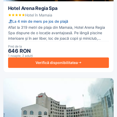
Hotel Arena Regia Spa
Hotel în Mamaia
La 4 min de mers pe jos de plajă
Aflat la 319 metri de plaja din Mamaia, Hotel Arena Regia
Spa dispune de o locație avantajoasă. Pe lângă piscine
interioare şi în aer liber, loc de joacă copii și miniclub,
oferite gratuit, Hotelul dispune de parcare, sală de
Preț de la
conferințe, curăţătorie precum și recepție. Internet WiFi
646 RON
este oferit turiștilor în întreaga proprietate, cu taxă.
1 noapte, 2 adulți
Verifică disponibilitatea