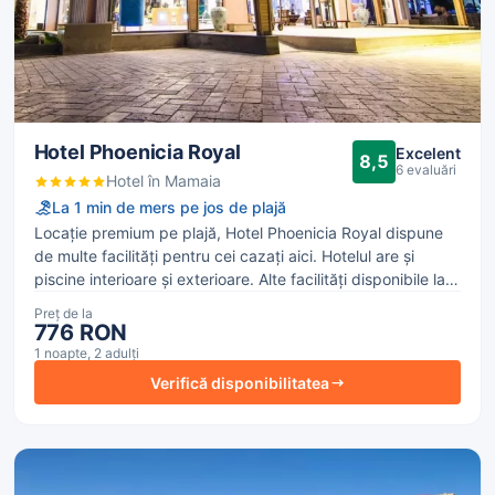
Hotel Phoenicia Royal
Excelent
8,5
6 evaluări
Hotel în Mamaia
La 1 min de mers pe jos de plajă
Locație premium pe plajă, Hotel Phoenicia Royal dispune
de multe facilități pentru cei cazați aici. Hotelul are și
piscine interioare și exterioare. Alte facilități disponibile la
hotel sunt WiFi gratuit în întreaga proprietate, terasă și
Preț de la
zonă de relaxare. Chiar pe malul mării în Mamaia.
776 RON
Restaurantul servește mâncăruri din bucătăria
1 noapte, 2 adulți
internaţională.
Verifică disponibilitatea