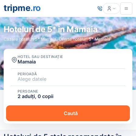
tripme
.ro
Hoteluri de 5* in Mamaia
Cazare hoteluri 5* Mamaia, Oferte hoteluri 5* Mamaia
HOTEL SAU DESTINAȚIE
Mamaia
PERIOADĂ
Alege datele
PERSOANE
2 adulți, 0 copii
Caută