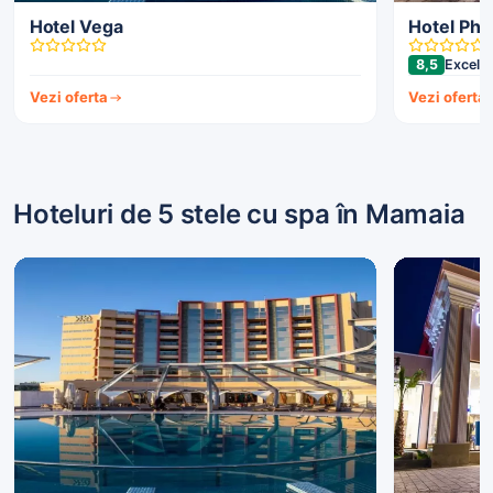
Hotel Vega
Hotel Pho
8,5
Excele
Vezi oferta
Vezi oferta
Hoteluri de 5 stele cu spa în Mamaia