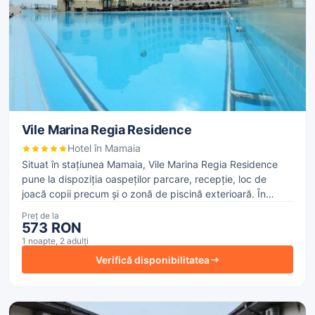
Vile Marina Regia Residence
Hotel în Mamaia
Situat în stațiunea Mamaia, Vile Marina Regia Residence
pune la dispoziția oaspeților parcare, recepție, loc de
joacă copii precum și o zonă de piscină exterioară. În
întregul hotel este disponibil acces la internet WiFi, contra
Preț de la
cost.
573 RON
1 noapte, 2 adulți
Verifică disponibilitatea