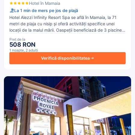
Hotel în Mamaia
La 1 min de mers pe jos de plajă
Hotel Alezzi Infinity Resort Spa se află în Mamaia, la 71
metri de plaja cu nisip și oferă activități specifice unei
locații de la malul mării. Oaspeții beneficiază de 3 piscine
exterioare de sezon cu șezlonguri și umbrele incluse
Preț de la
potrivită atât pentru adulți cât și pentru copii, saună și
508 RON
jacuzzi. Hotelul are terasă, parcare, spa center precum și
1 noapte, 2 adulți
fitness center. Accesul la internet WiFi este gratuit în
Verifică disponibilitatea
întreaga locație. Descoperă aromele bucătăriei din
bucătăria italiană în restaurantul de la restaurante ale
hotel.