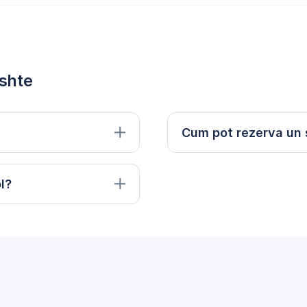
ishte
Cum pot rezerva un s
l?