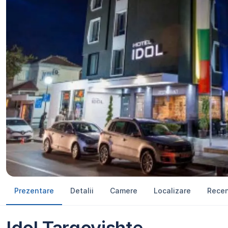
Prezentare
Detalii
Camere
Localizare
Recen