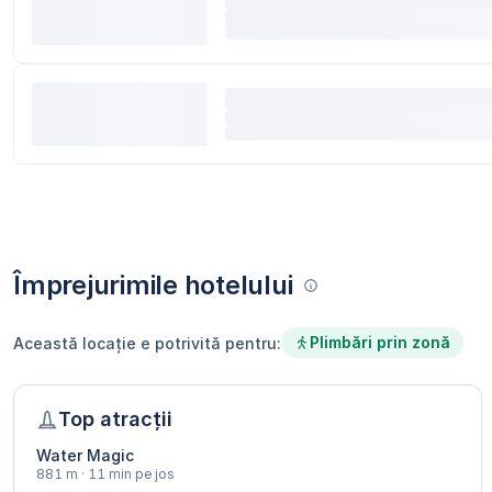
Împrejurimile hotelului
Plimbări prin zonă
Această locație e potrivită pentru:
Top atracții
Water Magic
881 m · 11 min pe jos