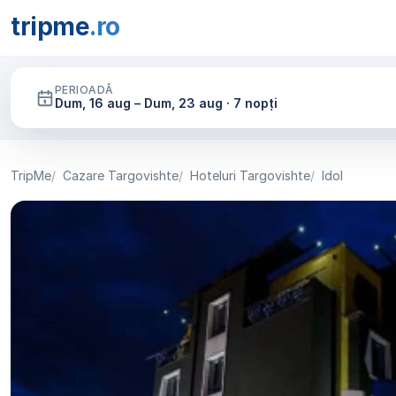
tripme
.ro
PERIOADĂ
Dum, 16 aug – Dum, 23 aug · 7 nopți
TripMe
Cazare Targovishte
Hoteluri Targovishte
Idol