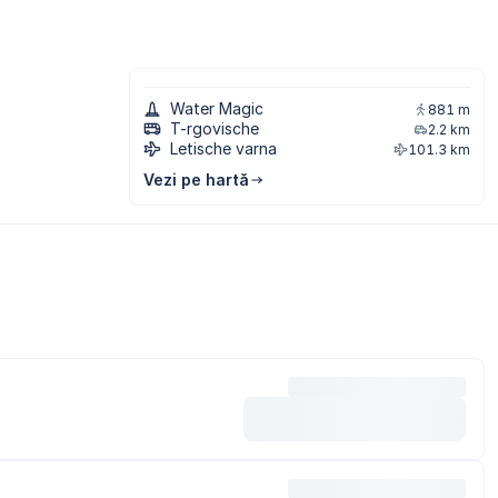
Water Magic
881 m
T-rgovische
2.2 km
Letische varna
101.3 km
Vezi pe hartă