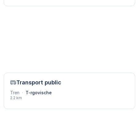
Transport public
Tren
·
T-rgovische
2.2 km