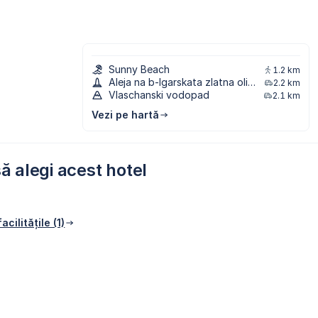
Sunny Beach
1.2 km
Aleja na b-lgarskata zlatna olimpijska slava
2.2 km
Vlaschanski vodopad
2.1 km
Vezi pe hartă
ă alegi acest hotel
acilitățile (1)