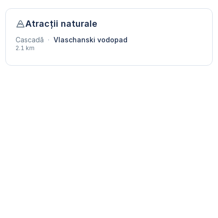
Atracții naturale
Cascadă
·
Vlaschanski vodopad
2.1 km