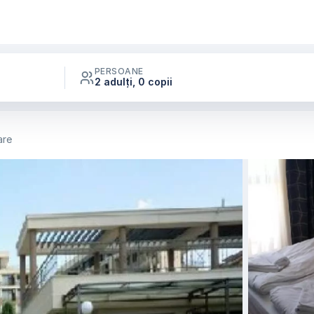
PERSOANE
2 adulți, 0 copii
are