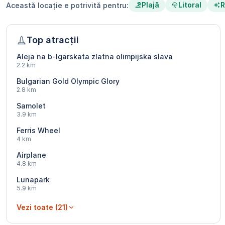
Plajă
Litoral
R
Această locație e potrivită pentru:
Top atracții
Aleja na b-lgarskata zlatna olimpijska slava
2.2 km
Bulgarian Gold Olympic Glory
2.8 km
Samolet
3.9 km
Ferris Wheel
4 km
Airplane
4.8 km
Lunapark
5.9 km
Vezi toate (21)