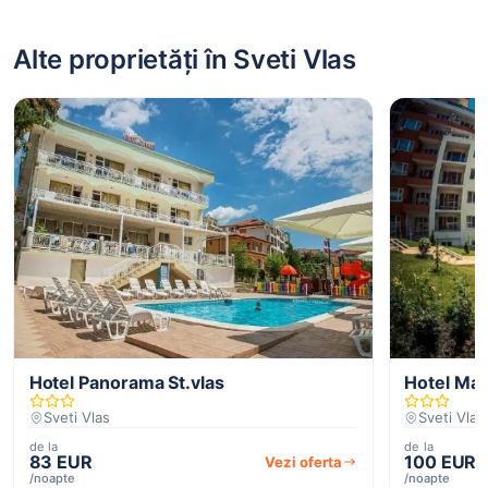
Alte proprietăți în Sveti Vlas
Hotel Panorama St.vlas
Hotel Mar
Sveti Vlas
Sveti Vlas
de la
de la
83 EUR
100 EUR
Vezi oferta
/noapte
/noapte