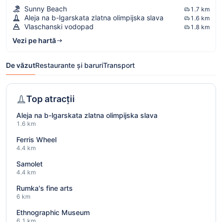
Sunny Beach
1.7 km
Aleja na b-lgarskata zlatna olimpijska slava
1.6 km
Vlaschanski vodopad
1.8 km
Vezi pe hartă
De văzut
Restaurante și baruri
Transport
Top atracții
Aleja na b-lgarskata zlatna olimpijska slava
1.6 km
Ferris Wheel
4.4 km
Samolet
4.4 km
Rumka's fine arts
6 km
Ethnographic Museum
6.1 km