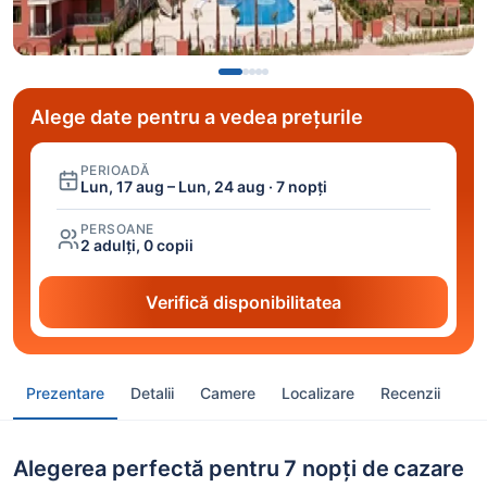
Alege date pentru a vedea prețurile
PERIOADĂ
Lun, 17 aug – Lun, 24 aug · 7 nopți
PERSOANE
2 adulți, 0 copii
Verifică disponibilitatea
Prezentare
Detalii
Camere
Localizare
Recenzii
Alegerea perfectă pentru 7 nopți de cazare