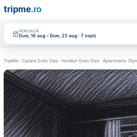
tripme
.ro
PERIOADĂ
Dum, 16 aug – Dum, 23 aug · 7 nopți
TripMe
Cazare Sveti Vlas
Hoteluri Sveti Vlas
Apartments Oly