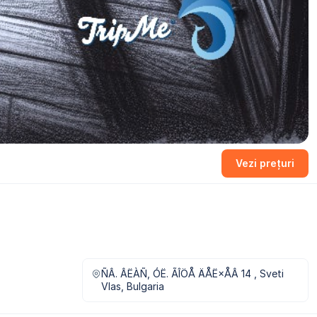
Vezi prețuri
ÑÂ. ÂËÀÑ, ÓË. ÃÎÖÅ ÄÅË×ÅÂ 14 , Sveti
Vlas, Bulgaria