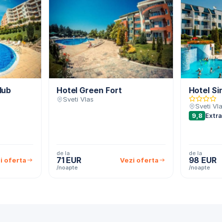
lub
Hotel Green Fort
Hotel Si
Sveti Vlas
Sveti Vl
9,8
Extra
de la
de la
71 EUR
98 EUR
i oferta
Vezi oferta
/noapte
/noapte