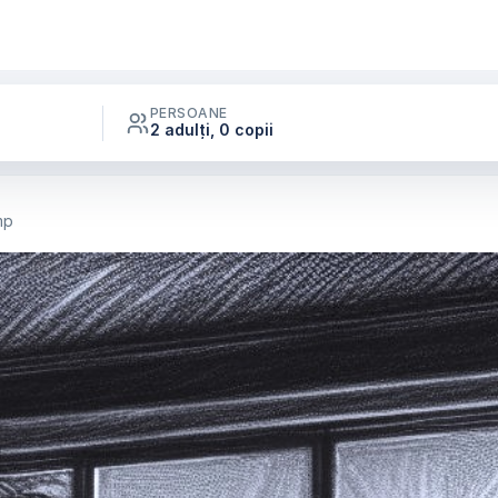
PERSOANE
2 adulți, 0 copii
mp