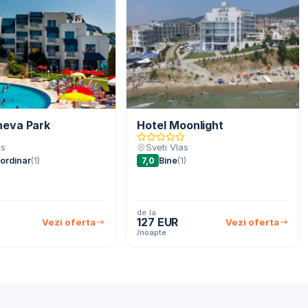
neva Park
Hotel Moonlight
as
Sveti Vlas
ordinar
(1)
7,0
Bine
(1)
de la
127 EUR
Vezi oferta
Vezi oferta
/noapte