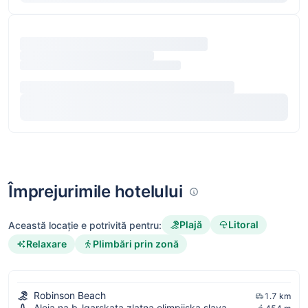
Împrejurimile hotelului
Plajă
Litoral
Această locație e potrivită pentru:
Relaxare
Plimbări prin zonă
Robinson Beach
1.7 km
Aleja na b-lgarskata zlatna olimpijska slava