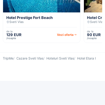
Hotel Prestige Fort Beach
Hotel Cro
Sveti Vlas
Sveti Vlas
de la
de la
129 EUR
90 EUR
Vezi oferta
/noapte
/noapte
TripMe
Cazare Sveti Vlas
Hoteluri Sveti Vlas
Hotel Etara I