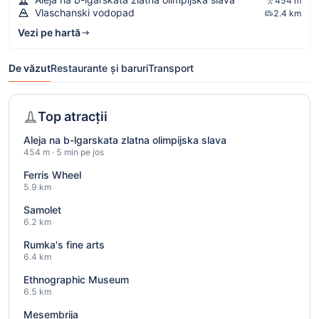
454 m
Vlaschanski vodopad
2.4 km
Vezi pe hartă
De văzut
Restaurante și baruri
Transport
Top atracții
Aleja na b-lgarskata zlatna olimpijska slava
454 m · 5 min pe jos
Ferris Wheel
5.9 km
Samolet
6.2 km
Rumka's fine arts
6.4 km
Ethnographic Museum
6.5 km
Mesembrija