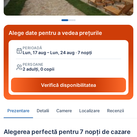
Alege date pentru a vedea prețurile
PERIOADĂ
Lun, 17 aug – Lun, 24 aug · 7 nopți
PERSOANE
2 adulți, 0 copii
Verifică disponibilitatea
Prezentare
Detalii
Camere
Localizare
Recenzii
Alegerea perfectă pentru 7 nopți de cazare