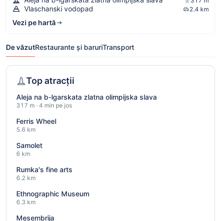
317 m
Vlaschanski vodopad
2.4 km
Vezi pe hartă
De văzut
Restaurante și baruri
Transport
Top atracții
Aleja na b-lgarskata zlatna olimpijska slava
317 m · 4 min pe jos
Ferris Wheel
5.6 km
Samolet
6 km
Rumka's fine arts
6.2 km
Ethnographic Museum
6.3 km
Mesembrija