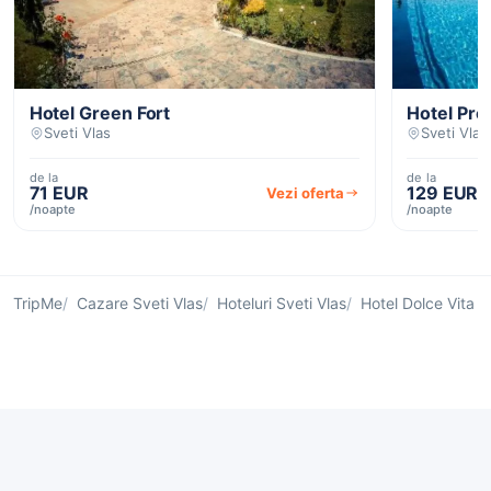
Hotel Green Fort
Hotel Pre
Sveti Vlas
Sveti Vlas
de la
de la
71 EUR
129 EUR
Vezi oferta
/noapte
/noapte
TripMe
Cazare Sveti Vlas
Hoteluri Sveti Vlas
Hotel Dolce Vita