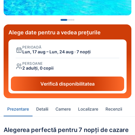
Alege date pentru a vedea prețurile
PERIOADĂ
Lun, 17 aug – Lun, 24 aug · 7 nopți
PERSOANE
2 adulți, 0 copii
Verifică disponibilitatea
Prezentare
Detalii
Camere
Localizare
Recenzii
Alegerea perfectă pentru 7 nopți de cazare