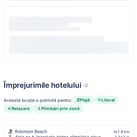
Împrejurimile hotelului
Plajă
Litoral
Această locație e potrivită pentru:
Relaxare
Plimbări prin zonă
Robinson Beach
1.8 km
Aleja na b-lgarskata zlatna olimpijska slava