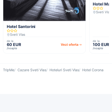
Hotel Mar
Sveti Vlas
Hotel Santorini
Sveti Vlas
de la
de la
60 EUR
100 EUR
Vezi oferta
/noapte
/noapte
TripMe
Cazare Sveti Vlas
Hoteluri Sveti Vlas
Hotel Corona