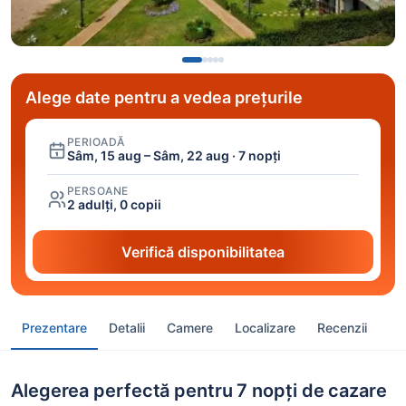
Alege date pentru a vedea prețurile
PERIOADĂ
Sâm, 15 aug – Sâm, 22 aug · 7 nopți
PERSOANE
2 adulți, 0 copii
Verifică disponibilitatea
Prezentare
Detalii
Camere
Localizare
Recenzii
Alegerea perfectă pentru 7 nopți de cazare