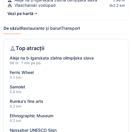
96 m
Vlaschanski vodopad
2.2 km
Vezi pe hartă
De văzut
Restaurante și baruri
Transport
Top atracții
Aleja na b-lgarskata zlatna olimpijska slava
96 m · 1 min pe jos
Ferris Wheel
5.5 km
Samolet
5.8 km
Rumka's fine arts
6.2 km
Ethnographic Museum
6.2 km
Nessebar UNESCO Sign