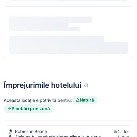
Împrejurimile hotelului
Natură
Această locație e potrivită pentru:
Plimbări prin zonă
Robinson Beach
2.1 km
Aleja na b-lgarskata zlatna olimpijska slava