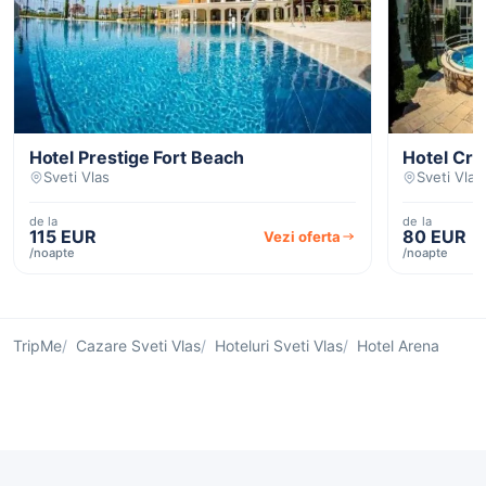
Hotel Prestige Fort Beach
Hotel Cro
Sveti Vlas
Sveti Vlas
de la
de la
115 EUR
80 EUR
Vezi oferta
/noapte
/noapte
TripMe
Cazare Sveti Vlas
Hoteluri Sveti Vlas
Hotel Arena