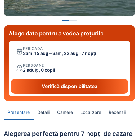
Alege date pentru a vedea prețurile
PERIOADĂ
Sâm, 15 aug – Sâm, 22 aug · 7 nopți
PERSOANE
2 adulți, 0 copii
Verifică disponibilitatea
Prezentare
Detalii
Camere
Localizare
Recenzii
Alegerea perfectă pentru 7 nopți de cazare