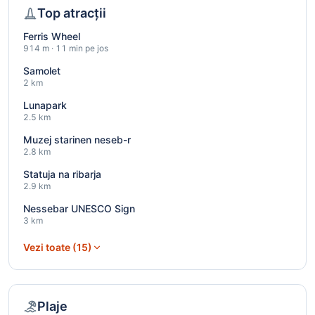
Top atracții
Ferris Wheel
914 m · 11 min pe jos
Samolet
2 km
Lunapark
2.5 km
Muzej starinen neseb-r
2.8 km
Statuja na ribarja
2.9 km
Nessebar UNESCO Sign
3 km
Vezi toate (15)
Plaje