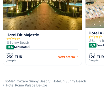
Hotel Via
Hotel Dit Majestic
Sunny Be
Sunny Beach
8,3
Foarte 
9,4
Minunat
(3)
de la
de la
259 EUR
120 EUR
Vezi oferta
/noapte
/noapte
TripMe
Cazare Sunny Beach
Hoteluri Sunny Beach
Hotel Rome Palace Deluxe