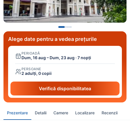
Alege date pentru a vedea prețurile
PERIOADĂ
Dum, 16 aug – Dum, 23 aug · 7 nopți
PERSOANE
2 adulți, 0 copii
Verifică disponibilitatea
Prezentare
Detalii
Camere
Localizare
Recenzii