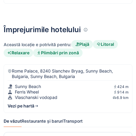
Împrejurimile hotelului
Plajă
Litoral
Această locație e potrivită pentru:
Relaxare
Plimbări prin zonă
Rome Palace, 8240 Slanchev Bryag, Sunny Beach,
Bulgaria, Sunny Beach, Bulgaria
Sunny Beach
424 m
Ferris Wheel
914 m
Vlaschanski vodopad
6.9 km
Vezi pe hartă
De văzut
Restaurante și baruri
Transport