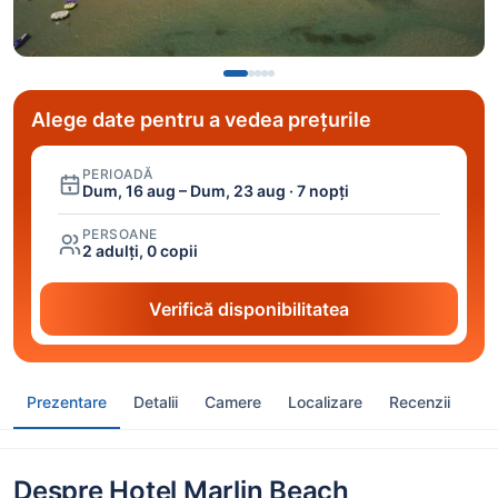
Alege date pentru a vedea prețurile
PERIOADĂ
Dum, 16 aug – Dum, 23 aug · 7 nopți
PERSOANE
2 adulți, 0 copii
Verifică disponibilitatea
Prezentare
Detalii
Camere
Localizare
Recenzii
Despre Hotel Marlin Beach