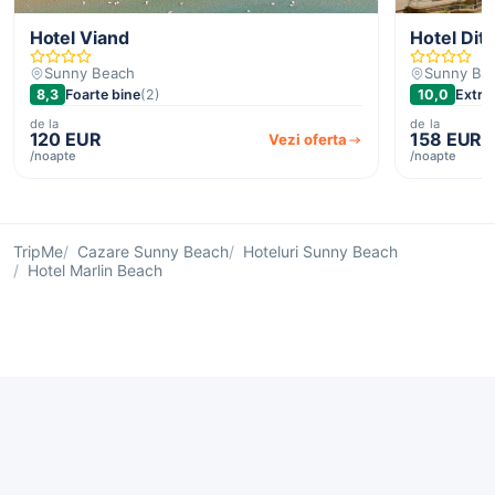
Hotel Viand
Hotel Dit
Sunny Beach
Sunny Be
8,3
Foarte bine
(2)
10,0
Extra
de la
de la
120 EUR
158 EUR
Vezi oferta
/noapte
/noapte
TripMe
Cazare Sunny Beach
Hoteluri Sunny Beach
Hotel Marlin Beach