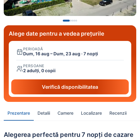
Alege date pentru a vedea prețurile
PERIOADĂ
Dum, 16 aug – Dum, 23 aug · 7 nopți
PERSOANE
2 adulți, 0 copii
Verifică disponibilitatea
Prezentare
Detalii
Camere
Localizare
Recenzii
Alegerea perfectă pentru 7 nopți de cazare