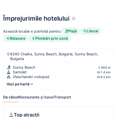
Împrejurimile hotelului
Plajă
Litoral
Această locație e potrivită pentru:
Relaxare
Plimbări prin zonă
8240 Chaika, Sunny Beach, Bulgaria, Sunny Beach,
Bulgaria
Sunny Beach
469 m
Samolet
1.4 km
Vlaschanski vodopad
4.5 km
Vezi pe hartă
De văzut
Restaurante și baruri
Transport
Top atracții