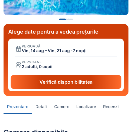
Alege date pentru a vedea prețurile
PERIOADĂ
Vin, 14 aug – Vin, 21 aug · 7 nopți
PERSOANE
2 adulți, 0 copii
Verifică disponibilitatea
Prezentare
Detalii
Camere
Localizare
Recenzii