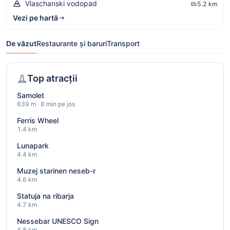
Vlaschanski vodopad
5.2 km
Vezi pe hartă
De văzut
Restaurante și baruri
Transport
Top atracții
Samolet
639 m · 8 min pe jos
Ferris Wheel
1.4 km
Lunapark
4.4 km
Muzej starinen neseb-r
4.6 km
Statuja na ribarja
4.7 km
Nessebar UNESCO Sign
4.8 km