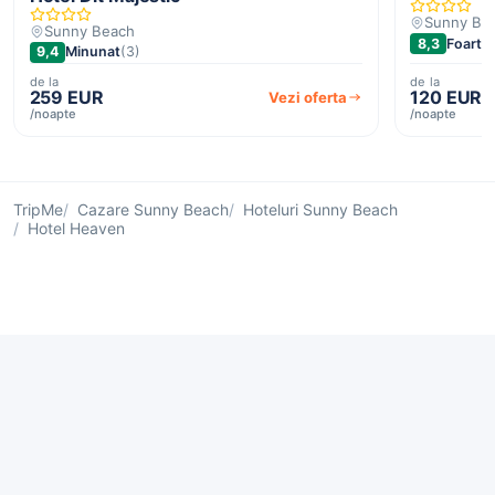
Sunny Be
Sunny Beach
8,3
Foarte 
9,4
Minunat
(3)
de la
de la
259 EUR
120 EUR
Vezi oferta
/noapte
/noapte
TripMe
Cazare Sunny Beach
Hoteluri Sunny Beach
Hotel Heaven