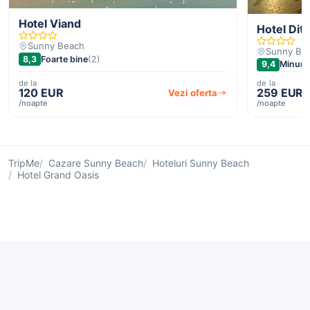
Hotel Viand
Hotel Dit 
Sunny Beach
Sunny Be
8,3
Foarte bine
(2)
9,4
Minuna
de la
de la
120 EUR
259 EUR
Vezi oferta
/noapte
/noapte
TripMe
Cazare Sunny Beach
Hoteluri Sunny Beach
Hotel Grand Oasis