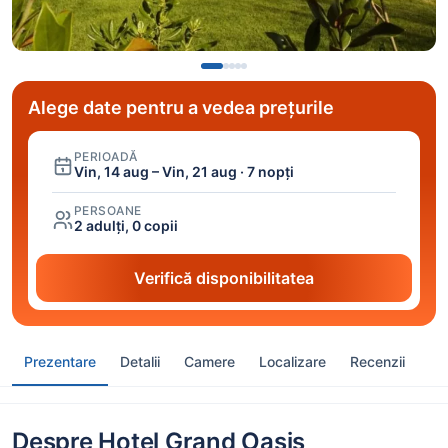
Alege date pentru a vedea prețurile
PERIOADĂ
Vin, 14 aug – Vin, 21 aug · 7 nopți
PERSOANE
2 adulți, 0 copii
Verifică disponibilitatea
Prezentare
Detalii
Camere
Localizare
Recenzii
Despre Hotel Grand Oasis