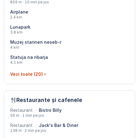
859 m · 10 min pe jos
Airplane
2.4 km
Lunapark
3.8 km
Muzej starinen neseb-r
4 km
Statuja na ribarja
4.1 km
Vezi toate (20)
Restaurante și cafenele
Restaurant
·
Bistro Billy
56 m · 1 min pe jos
Restaurant
·
Jack's Bar & Diner
138 m · 2 min pe jos