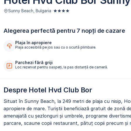
Hotel Hvd Club Bor Sunn
Sunny Beach, Bulgaria
·
Alegerea perfectă pentru 7 nopți de cazare
Plaja în apropiere
Plaja accesibilă pe jos sau cu o scurtă plimbare.
Parchezi fără griji
Loc rezervat pentru oaspeți, la pas distanță de cameră.
Despre Hotel Hvd Club Bor
Situat în Sunny Beach, la 249 metri de plaja cu nisip, 
apropiere de mare. Turiștii beneficiază gratuit de zonă de
amenajată cu șezlonguri și umbrele, programe divertismen
parcare, scaune copii restaurant, pătuț copii precum și m
oferit oaspeților în toate zonele hotelului.