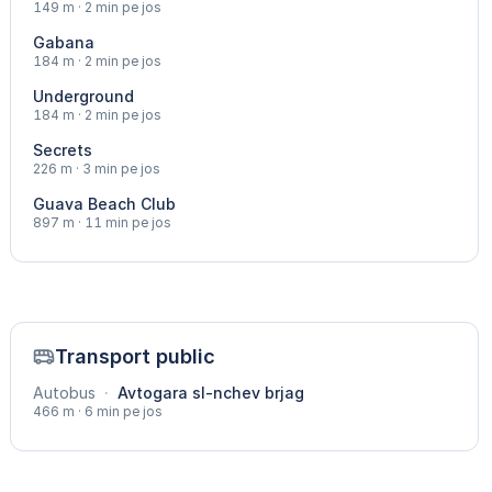
149 m · 2 min pe jos
Gabana
184 m · 2 min pe jos
Underground
184 m · 2 min pe jos
Secrets
226 m · 3 min pe jos
Guava Beach Club
897 m · 11 min pe jos
Transport public
Autobus
·
Avtogara sl-nchev brjag
466 m · 6 min pe jos