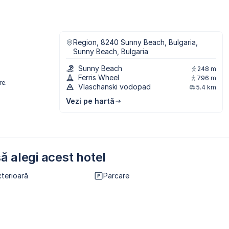
Region, 8240 Sunny Beach, Bulgaria,
Sunny Beach, Bulgaria
Sunny Beach
248 m
Ferris Wheel
796 m
re.
Vlaschanski vodopad
5.4 km
Vezi pe hartă
ă alegi acest hotel
xterioară
Parcare