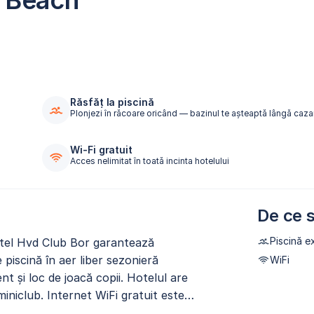
y Beach
Răsfăț la piscină
Plonjezi în răcoare oricând — bazinul te așteaptă lângă caza
Wi-Fi gratuit
Acces nelimitat în toată incinta hotelului
De ce s
Piscină e
Hotel Hvd Club Bor garantează
 piscină în aer liber sezonieră
WiFi
t și loc de joacă copii. Hotelul are
iniclub. Internet WiFi gratuit este