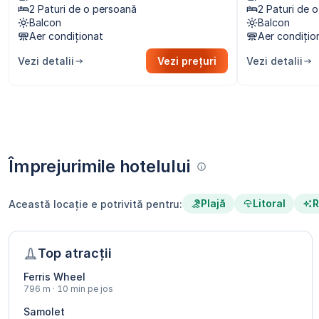
2 Paturi de o persoană
2 Paturi de 
Balcon
Balcon
Aer condiționat
Aer condițio
Vezi detalii
Vezi prețuri
Vezi detalii
Împrejurimile hotelului
Plajă
Litoral
R
Această locație e potrivită pentru:
Top atracții
Ferris Wheel
796 m · 10 min pe jos
Samolet