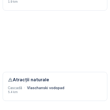
1.9 km
Atracții naturale
Cascadă
·
Vlaschanski vodopad
5.4 km