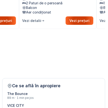
2 Paturi de o persoană
1 
Balcon
Ba
Aer condiționat
Ae
 prețuri
Vezi detalii
Vezi prețuri
Vezi 
Ce se află în apropiere
The Bounce
89 m · 1 min pe jos
VICE CITY