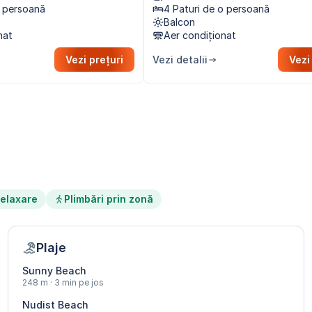
o persoană
4 Paturi de o persoană
Balcon
nat
Aer condiționat
Vezi prețuri
Vezi detalii
Vezi
elaxare
Plimbări prin zonă
Plaje
Sunny Beach
248 m · 3 min pe jos
Nudist Beach