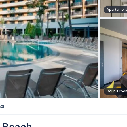
Apartamen
Double roo
zii