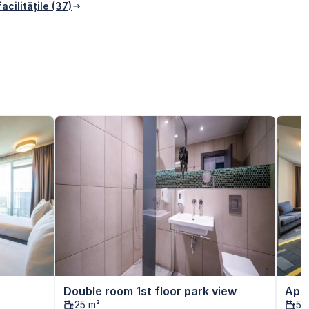
acilitățile (37)
Double room 1st floor park view
Apa
25 m²
51