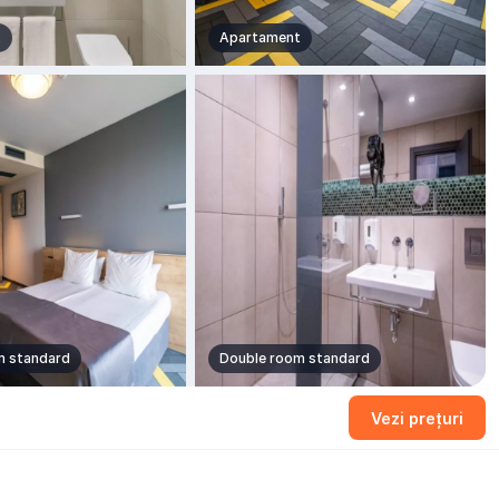
t
Apartament
m standard
Double room standard
+9 fotografii
Vezi prețuri