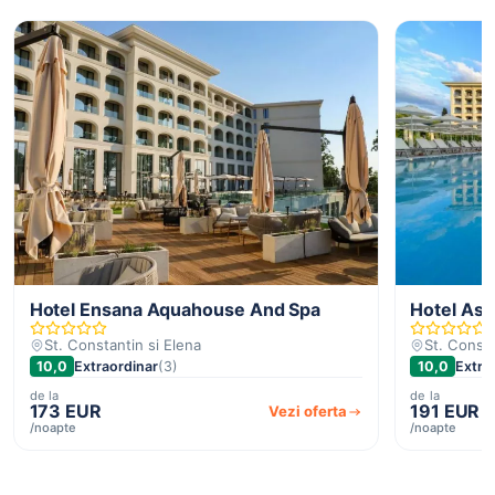
Hotel Ensana Aquahouse And Spa
Hotel Ast
St. Constantin si Elena
St. Consta
10,0
Extraordinar
(3)
10,0
Extra
de la
de la
173 EUR
191 EUR
Vezi oferta
/noapte
/noapte