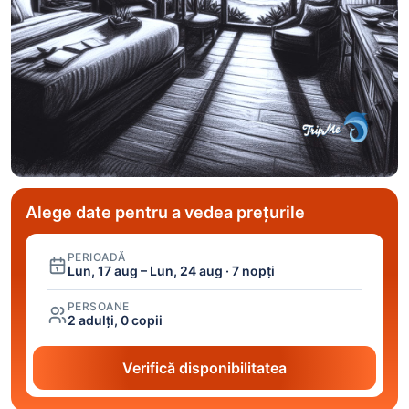
Alege date pentru a vedea prețurile
PERIOADĂ
Lun, 17 aug – Lun, 24 aug · 7 nopți
PERSOANE
2 adulți, 0 copii
Verifică disponibilitatea