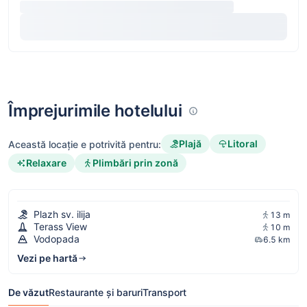
Împrejurimile hotelului
Plajă
Litoral
Această locație e potrivită pentru:
Relaxare
Plimbări prin zonă
Plazh sv. ilija
13 m
Terass View
10 m
Vodopada
6.5 km
Vezi pe hartă
De văzut
Restaurante și baruri
Transport