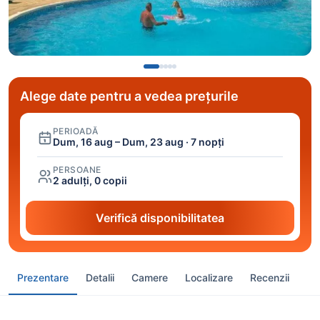
Alege date pentru a vedea prețurile
PERIOADĂ
Dum, 16 aug – Dum, 23 aug · 7 nopți
PERSOANE
2 adulți, 0 copii
Verifică disponibilitatea
Prezentare
Detalii
Camere
Localizare
Recenzii