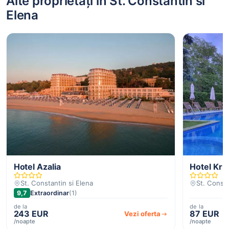
Alte proprietăți în St. Constantin si
Elena
Hotel Azalia
Hotel Kri
St. Constantin si Elena
St. Consta
9,7
Extraordinar
(1)
de la
de la
243 EUR
87 EUR
Vezi oferta
/noapte
/noapte