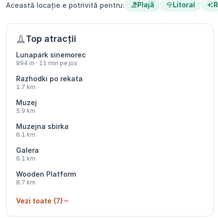
Plajă
Litoral
R
Această locație e potrivită pentru:
Top atracții
Lunapark sinemorec
894 m · 11 min pe jos
Razhodki po rekata
1.7 km
Muzej
5.9 km
Muzejna sbirka
6.1 km
Galera
6.1 km
Wooden Platform
8.7 km
Vezi toate (7)