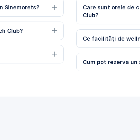
in Sinemorets?
Care sunt orele de c
Club?
ach Club?
Ce facilități de wel
Cum pot rezerva un s