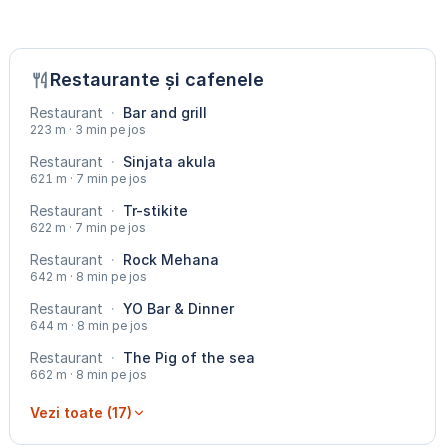
Restaurante și cafenele
Restaurant
·
Bar and grill
223 m · 3 min pe jos
Restaurant
·
Sinjata akula
621 m · 7 min pe jos
Restaurant
·
Tr-stikite
622 m · 7 min pe jos
Restaurant
·
Rock Mehana
642 m · 8 min pe jos
Restaurant
·
YO Bar & Dinner
644 m · 8 min pe jos
Restaurant
·
The Pig of the sea
662 m · 8 min pe jos
Vezi toate (17)