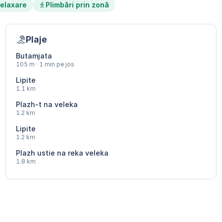
elaxare
Plimbări prin zonă
Plaje
Butamjata
105 m · 1 min pe jos
Lipite
1.1 km
Plazh-t na veleka
1.2 km
Lipite
1.2 km
Plazh ustie na reka veleka
1.8 km