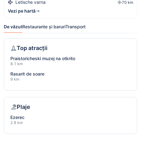
Letische varna
70 km
Vezi pe hartă
De văzut
Restaurante și baruri
Transport
Top atracții
Praistoricheski muzej na otkrito
8.1 km
Rasarit de soare
9 km
Plaje
Ezerec
2.8 km