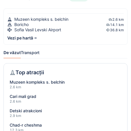
Muzeen kompleks s. belchin
2.6 km
Boricho
14.1 km
Sofia Vasil Levski Airport
36.8 km
Vezi pe hartă
De văzut
Transport
Top atracții
Muzeen kompleks s. belchin
2.6 km
Cari mali grad
2.6 km
Detski atrakcioni
2.9 km
Chad-r cheshma
12.3 km