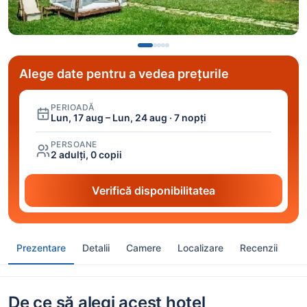
Alege date pentru a vedea prețurile
PERIOADĂ
Lun, 17 aug – Lun, 24 aug · 7 nopți
PERSOANE
2 adulți, 0 copii
Verifică disponibilitatea
Prezentare
Detalii
Camere
Localizare
Recenzii
De ce să alegi acest hotel