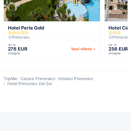
Hotel Perla Gold
Hotel Ci
Primorsko
Primorsko
de la
de la
276 EUR
256 EUR
Vezi oferta
/noapte
/noapte
TripMe
Cazare Primorsko
Hoteluri Primorsko
Hotel Primorsko Del Sol