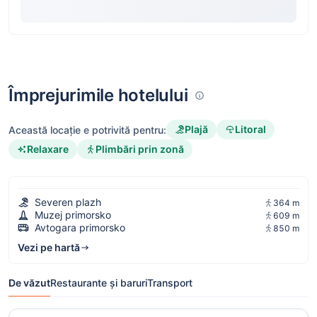
Împrejurimile hotelului
Plajă
Litoral
Această locație e potrivită pentru:
Relaxare
Plimbări prin zonă
Severen plazh
364 m
Muzej primorsko
609 m
Avtogara primorsko
850 m
Vezi pe hartă
De văzut
Restaurante și baruri
Transport