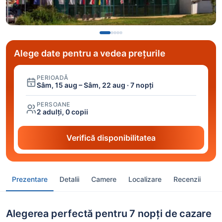
Alege date pentru a vedea prețurile
PERIOADĂ
Sâm, 15 aug – Sâm, 22 aug · 7 nopți
PERSOANE
2 adulți, 0 copii
Verifică disponibilitatea
Prezentare
Detalii
Camere
Localizare
Recenzii
Alegerea perfectă pentru 7 nopți de cazare