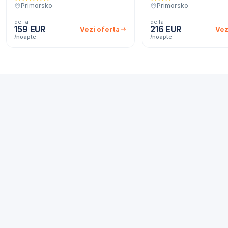
Primorsko
Primorsko
de la
de la
159 EUR
216 EUR
Vezi oferta
Vez
/noapte
/noapte