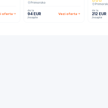
Primorsko
Primors
de la
de la
94 EUR
212 EUR
i oferta
Vezi oferta
/noapte
/noapte