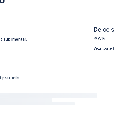
ko
De ce s
WiFi
t suplimentar.
Vezi toate f
 prețurile.