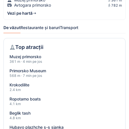
361 m
Avtogara primorsko
782 m
Vezi pe hartă
De văzut
Restaurante și baruri
Transport
Top atracții
Muzej primorsko
361 m · 4 min pe jos
Primorsko Museum
568 m · 7 min pe jos
Krokodilite
2.4 km
Ropotamo boats
4.1 km
Beglik tash
4.8 km
Hubavo plazhche s-s sjanka