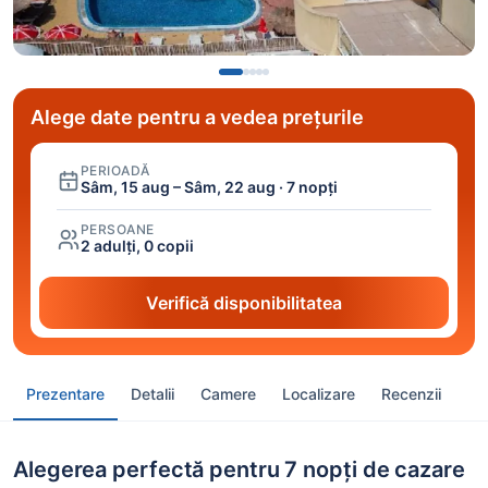
Alege date pentru a vedea prețurile
PERIOADĂ
Sâm, 15 aug – Sâm, 22 aug · 7 nopți
PERSOANE
2 adulți, 0 copii
Verifică disponibilitatea
Prezentare
Detalii
Camere
Localizare
Recenzii
Alegerea perfectă pentru 7 nopți de cazare