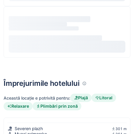
Împrejurimile hotelului
Plajă
Litoral
Această locație e potrivită pentru:
Relaxare
Plimbări prin zonă
Severen plazh
301 m
Muzej primorsko