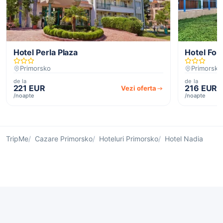
Hotel Perla Plaza
Hotel For
Primorsko
Primorsko
de la
de la
221 EUR
216 EUR
Vezi oferta
/noapte
/noapte
TripMe
Cazare Primorsko
Hoteluri Primorsko
Hotel Nadia