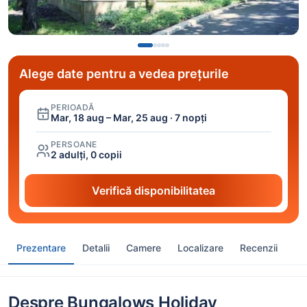
Alege date pentru a vedea prețurile
PERIOADĂ
Mar, 18 aug – Mar, 25 aug · 7 nopți
PERSOANE
2 adulți, 0 copii
Verifică disponibilitatea
Prezentare
Detalii
Camere
Localizare
Recenzii
Despre Bungalows Holiday