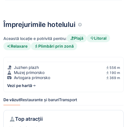
Împrejurimile hotelului
Plajă
Litoral
Această locație e potrivită pentru:
Relaxare
Plimbări prin zonă
Juzhen plazh
556 m
Muzej primorsko
190 m
Avtogara primorsko
369 m
Vezi pe hartă
De văzut
Restaurante și baruri
Transport
Top atracții