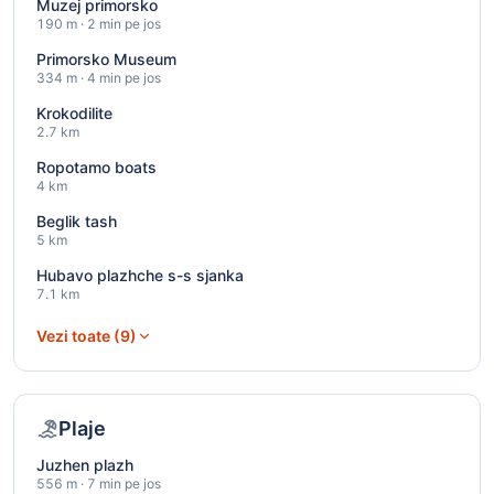
Muzej primorsko
190 m · 2 min pe jos
Primorsko Museum
334 m · 4 min pe jos
Krokodilite
2.7 km
Ropotamo boats
4 km
Beglik tash
5 km
Hubavo plazhche s-s sjanka
7.1 km
Vezi toate (9)
Plaje
Juzhen plazh
556 m · 7 min pe jos