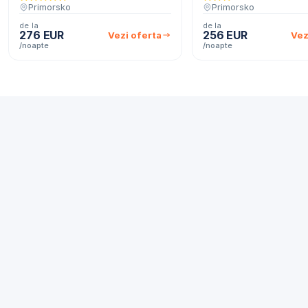
Primorsko
Primorsko
de la
de la
276 EUR
256 EUR
Vezi oferta
Vez
/noapte
/noapte