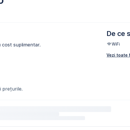
o
De ce s
WiFi
u cost suplimentar.
Vezi toate f
 prețurile.