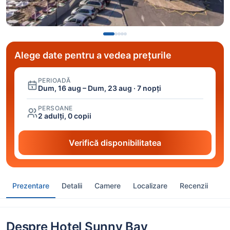
Alege date pentru a vedea prețurile
PERIOADĂ
Dum, 16 aug – Dum, 23 aug · 7 nopți
PERSOANE
2 adulți, 0 copii
Verifică disponibilitatea
Prezentare
Detalii
Camere
Localizare
Recenzii
Despre Hotel Sunny Bay