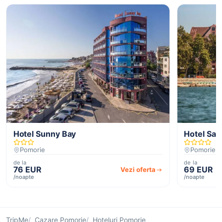
Hotel Sunny Bay
Hotel Sai
Pomorie
Pomorie
de la
de la
76 EUR
69 EUR
Vezi oferta
/noapte
/noapte
TripMe
Cazare Pomorie
Hoteluri Pomorie