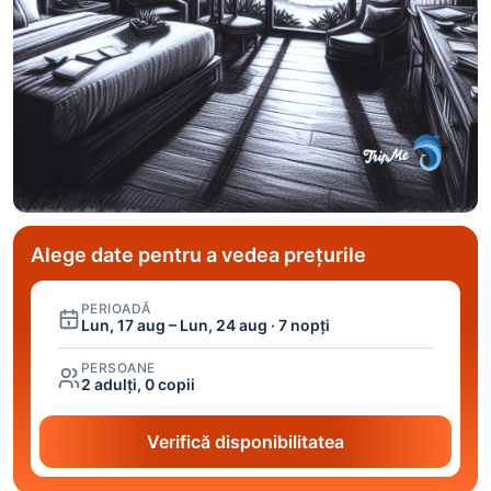
Alege date pentru a vedea prețurile
PERIOADĂ
Lun, 17 aug – Lun, 24 aug · 7 nopți
PERSOANE
2 adulți, 0 copii
Verifică disponibilitatea