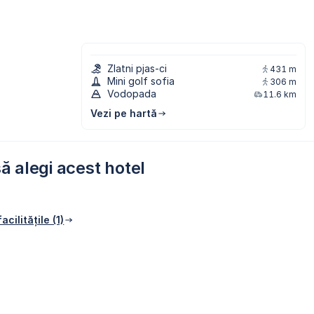
Zlatni pjas-ci
431 m
Mini golf sofia
306 m
Vodopada
11.6 km
Vezi pe hartă
ă alegi acest hotel
acilitățile (1)