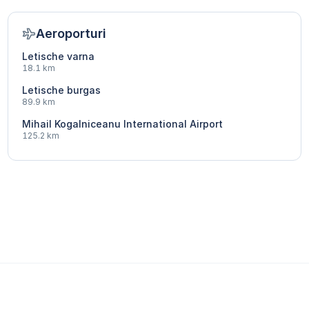
Aeroporturi
Letische varna
18.1 km
Letische burgas
89.9 km
Mihail Kogalniceanu International Airport
125.2 km
6