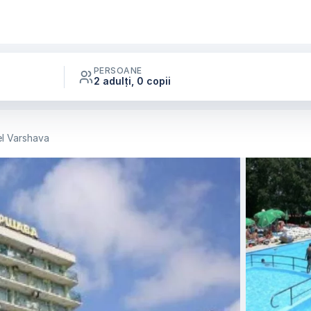
PERSOANE
2 adulți, 0 copii
l Varshava