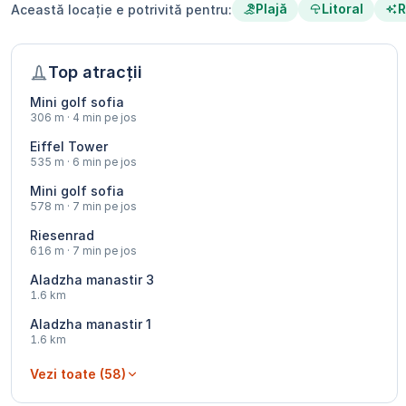
Plajă
Litoral
R
Această locație e potrivită pentru:
Top atracții
Mini golf sofia
306 m · 4 min pe jos
Eiffel Tower
535 m · 6 min pe jos
Mini golf sofia
578 m · 7 min pe jos
Riesenrad
616 m · 7 min pe jos
Aladzha manastir 3
1.6 km
Aladzha manastir 1
1.6 km
Vezi toate (58)