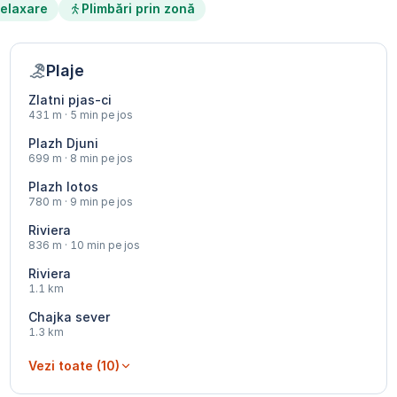
elaxare
Plimbări prin zonă
Plaje
Zlatni pjas-ci
431 m · 5 min pe jos
Plazh Djuni
699 m · 8 min pe jos
Plazh lotos
780 m · 9 min pe jos
Riviera
836 m · 10 min pe jos
Riviera
1.1 km
Chajka sever
1.3 km
Vezi toate (10)