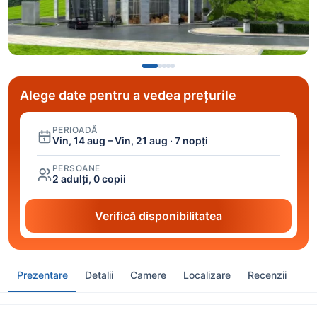
Alege date pentru a vedea prețurile
PERIOADĂ
Vin, 14 aug – Vin, 21 aug · 7 nopți
PERSOANE
2 adulți, 0 copii
Verifică disponibilitatea
Prezentare
Detalii
Camere
Localizare
Recenzii