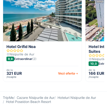
Hotel Grifid Noa
Hotel Int
Suites
Nisipurile de Aur
9,9
Extraordinar
(2)
Nisipurile
10,0
Extra
de la
de la
321 EUR
166 EUR
Vezi oferta
/noapte
/noapte
TripMe
Cazare Nisipurile de Aur
Hoteluri Nisipurile de Aur
Hotel Poseidon Beach Resort