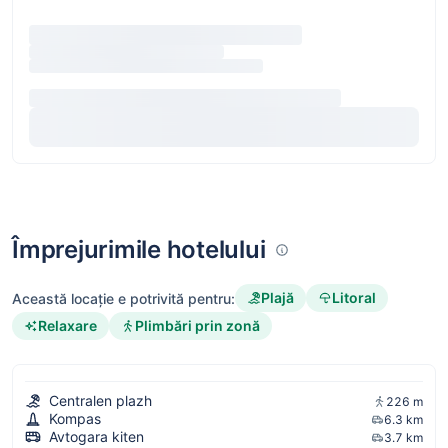
Împrejurimile hotelului
Plajă
Litoral
Această locație e potrivită pentru:
Relaxare
Plimbări prin zonă
Centralen plazh
226 m
Kompas
6.3 km
Avtogara kiten
3.7 km