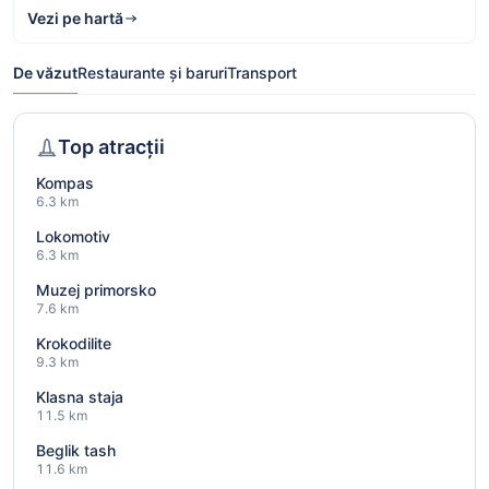
Vezi pe hartă
De văzut
Restaurante și baruri
Transport
Top atracții
Kompas
6.3 km
Lokomotiv
6.3 km
Muzej primorsko
7.6 km
Krokodilite
9.3 km
Klasna staja
11.5 km
Beglik tash
11.6 km